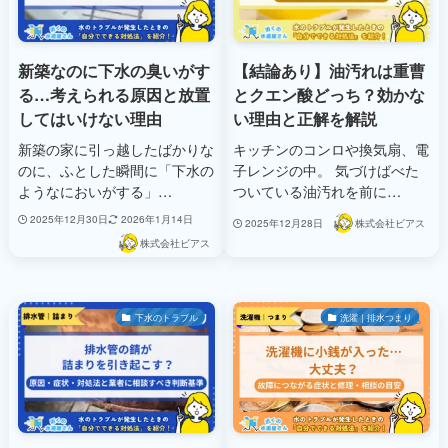
新築なのに下水の臭いがす
【結論あり】油汚れは重曹
る…考えられる原因と放置
とクエン酸どっち？効かな
してはいけない理由
い理由と正解を解説
新築の家に引っ越したばかりな
キッチンのコンロや換気扇、電
のに、ふとした瞬間に「下水の
子レンジの中。 気づけばべた
ようなにおいがする」…
ついている油汚れを前に…
2025年12月30日
2026年1月14日
2025年12月28日
株式会社ビアス
株式会社ビアス
下水のトラブル
洗濯｜排水つまり