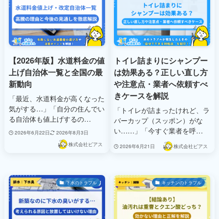
【2026年版】水道料金の値
トイレ詰まりにシャンプー
上げ自治体一覧と全国の最
は効果ある？正しい直し方
新動向
や注意点・業者へ依頼すべ
きケースを解説
「最近、水道料金が高くなった
気がする…」「自分の住んでい
「トイレが詰まったけれど、ラ
る自治体も値上げするの…
バーカップ（スッポン）がな
い……」「今すぐ業者を呼…
2026年6月22日
2026年8月3日
株式会社ビアス
2026年6月21日
株式会社ビアス
下水のトラブル
キッチンのトラブル