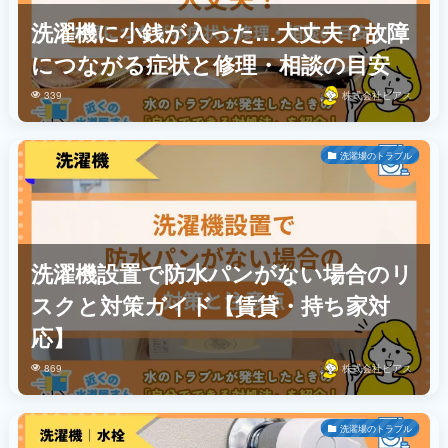
洗濯機に小銭が入った…大丈夫？故障
につながる症状と修理・相談の目安
339
株式会社ビアス
洗濯場のトラブル
洗濯機設置で防水パンがない場合のリ
スクと対策ガイド【賃貸・持ち家対
応】
869
株式会社ビアス
洗濯場のトラブル