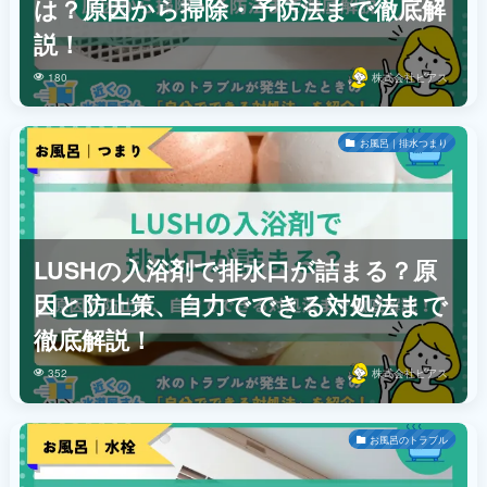
は？原因から掃除・予防法まで徹底解
説！
180
株式会社ビアス
お風呂｜排水つまり
LUSHの入浴剤で排水口が詰まる？原
因と防止策、自力でできる対処法まで
徹底解説！
352
株式会社ビアス
お風呂のトラブル