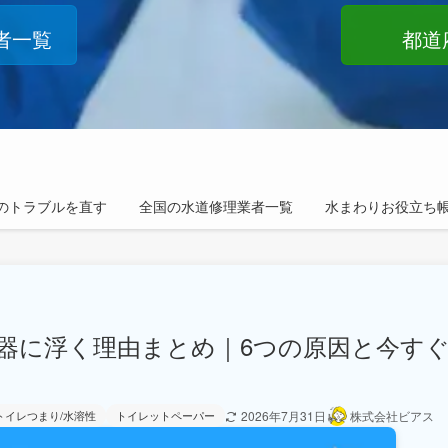
者一覧
都道
のトラブルを直す
全国の水道修理業者一覧
水まわりお役立ち
器に浮く理由まとめ｜6つの原因と今す
2026年7月31日
株式会社ビアス
トイレつまり/水溶性
トイレットペーパー