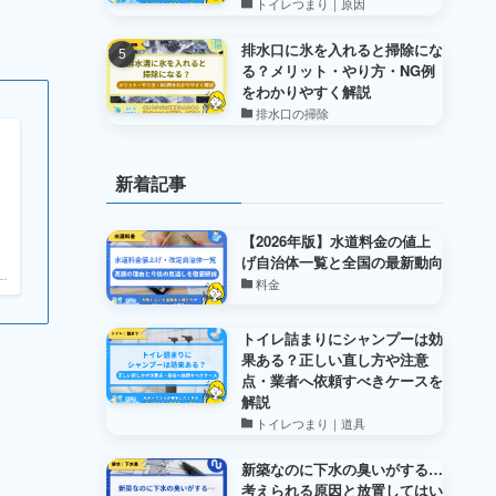
トイレつまり｜原因
排水口に氷を入れると掃除にな
る？メリット・やり方・NG例
をわかりやすく解説
排水口の掃除
新着記事
【2026年版】水道料金の値上
げ自治体一覧と全国の最新動向
.
料金
トイレ詰まりにシャンプーは効
果ある？正しい直し方や注意
点・業者へ依頼すべきケースを
解説
トイレつまり｜道具
新築なのに下水の臭いがする…
考えられる原因と放置してはい