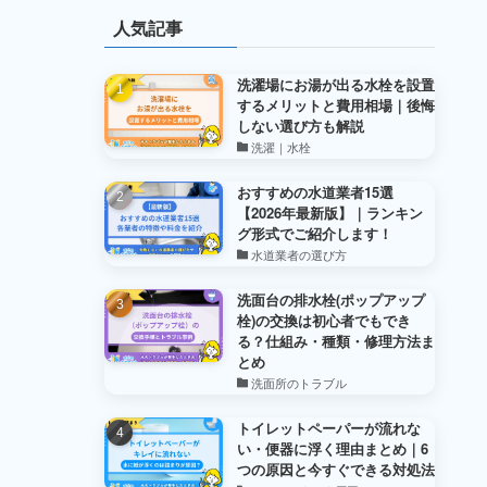
人気記事
洗濯場にお湯が出る水栓を設置
するメリットと費用相場｜後悔
しない選び方も解説
洗濯｜水栓
おすすめの水道業者15選
【2026年最新版】｜ランキン
グ形式でご紹介します！
水道業者の選び方
洗面台の排水栓(ポップアップ
栓)の交換は初心者でもでき
る？仕組み・種類・修理方法ま
とめ
洗面所のトラブル
トイレットペーパーが流れな
い・便器に浮く理由まとめ｜6
つの原因と今すぐできる対処法