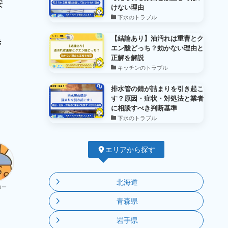
安
けない理由
下水のトラブル
【結論あり】油汚れは重曹とク
き
エン酸どっち？効かない理由と
正解を解説
キッチンのトラブル
排水管の錆が詰まりを引き起こ
す？原因・症状・対処法と業者
に相談すべき判断基準
下水のトラブル
エリアから探す
北海道
ロー
青森県
岩手県