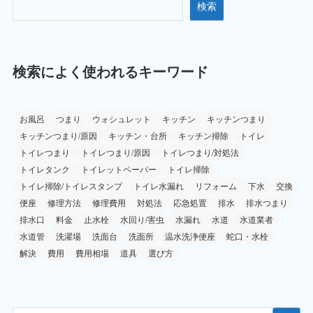
検索
検索によく使われるキーワード
お風呂
つまり
ウォシュレット
キッチン
キッチンつまり
キッチンつまり/原因
キッチン・台所
キッチン掃除
トイレ
トイレつまり
トイレつまり/原因
トイレつまり/対処法
トイレタンク
トイレットペーパー
トイレ掃除
トイレ掃除/トイレスタンプ
トイレ水漏れ
リフォーム
下水
交換
便座
修理方法
修理費用
対処法
応急処置
排水
排水つまり
排水口
料金
止水栓
水回り/害虫
水漏れ
水道
水道業者
水道管
洗濯場
洗面台
洗面所
温水洗浄便座
蛇口・水栓
解決
費用
費用相場
道具
選び方