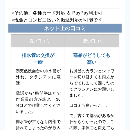
※その他、各種カード対応 ＆ PayPay利用可
※現金とコンビニ払いと振込対応が可能です。
ネット上の口コミ
良い口コミ
悪い口コミ
排水管の交換が
部品がどうしても
一瞬
高い
朝突然洗面台の排水管が
お風呂のカランとシャワ
外れ、クラシアンに電
ーを切り替えても両方か
話。
らでてしまって困ったの
でクラシアンにお願いし
電話から1時間半ほどで
ました。
作業員の方が訪れ、30
分ほどで作業してくださ
口コミも良かったし。
いました。
で、古くて部品があるか
排水管が古くなり内部で
わからなかったので、こ
折れてしまったのが原因
の際、本体ごと変えても