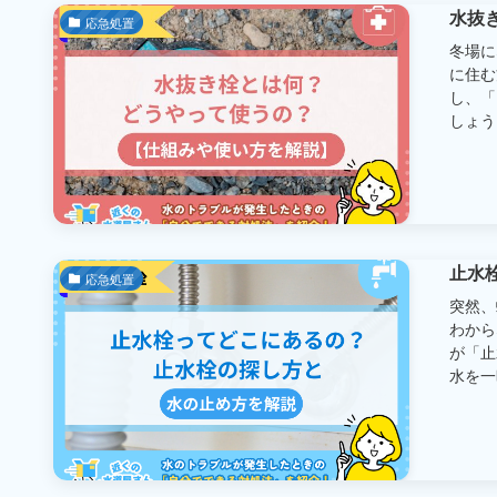
水抜
応急処置
冬場に
に住む
し、「
しょう。
止水
応急処置
突然、
わから
が「止
水を一時