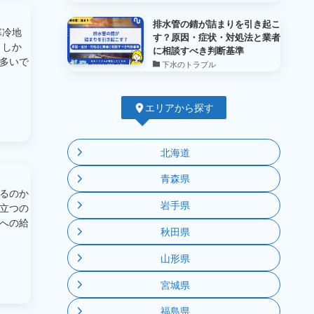
排水管の錆が詰まりを引き起こ
寒冷地
す？原因・症状・対処法と業者
 しか
に相談すべき判断基準
多いで
下水のトラブル
エリアから探す
北海道
青森県
るのか
岩手県
立つの
への給
秋田県
山形県
宮城県
福島県