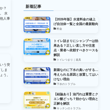
新着記事
か？
。 水
他人事
【2026年版】水道料金の値上
げ自治体一覧と全国の最新動向
料金
トイレ詰まりにシャンプーは効
果ある？正しい直し方や注意
点・業者へ依頼すべきケースを
解説
トイレつまり｜道具
いう突
てしま
新築なのに下水の臭いがする…
考えられる原因と放置してはい
ょう。
けない理由
下水のトラブル
【結論あり】油汚れは重曹とク
エン酸どっち？効かない理由と
正解を解説
キッチンのトラブル