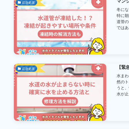
マン
応急処置
冬にな
特に朝
道管の
ではあり
【緊
応急処置
水まわ
然のト
うと、
水が止ま