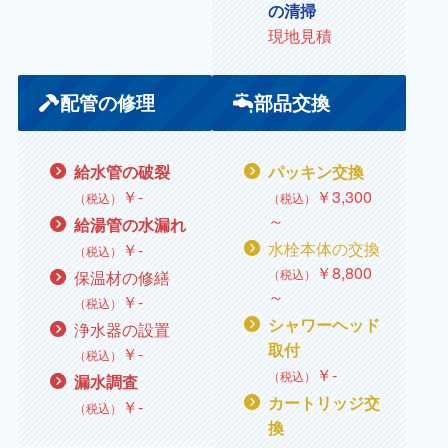
の清掃
現地見積
配管の修理
部品交換
給水管の破裂
パッキン交換
￥
‐
￥
3,300
（税込）
（税込）
～
給湯管の水漏れ
水栓本体の交換
￥‐
（税込）
￥
8,800
（税込）
保温材の修繕
～
￥‐
（税込）
シャワーヘッド
浄水器の設置
取付
￥‐
（税込）
￥‐
（税込）
漏水調査
カートリッジ交
￥
‐
（税込）
換