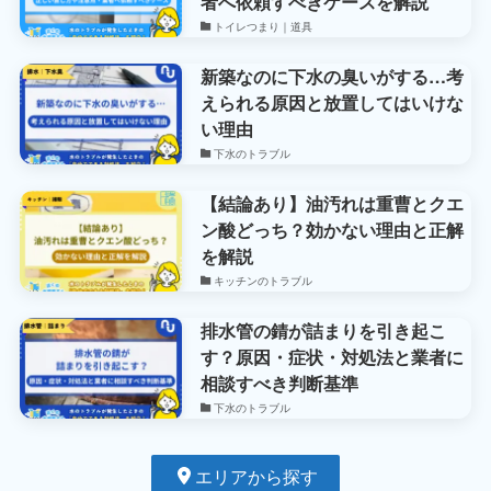
者へ依頼すべきケースを解説
トイレつまり｜道具
新築なのに下水の臭いがする…考
えられる原因と放置してはいけな
い理由
下水のトラブル
【結論あり】油汚れは重曹とクエ
ン酸どっち？効かない理由と正解
を解説
キッチンのトラブル
排水管の錆が詰まりを引き起こ
す？原因・症状・対処法と業者に
相談すべき判断基準
下水のトラブル
エリアから探す