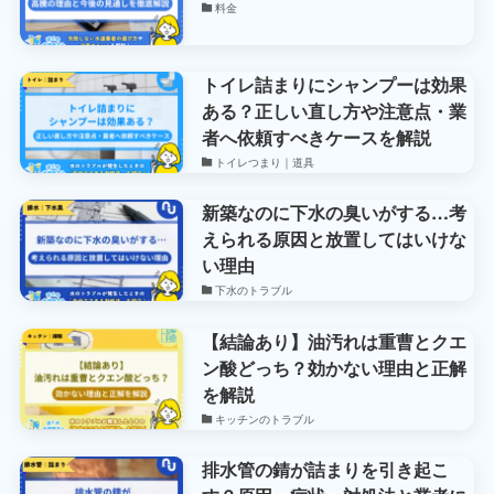
料金
トイレ詰まりにシャンプーは効果
ある？正しい直し方や注意点・業
者へ依頼すべきケースを解説
トイレつまり｜道具
新築なのに下水の臭いがする…考
えられる原因と放置してはいけな
い理由
下水のトラブル
【結論あり】油汚れは重曹とクエ
ン酸どっち？効かない理由と正解
を解説
キッチンのトラブル
排水管の錆が詰まりを引き起こ