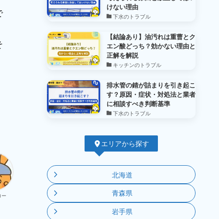
けない理由
で
下水のトラブル
【結論あり】油汚れは重曹とク
そ
エン酸どっち？効かない理由と
正解を解説
キッチンのトラブル
排水管の錆が詰まりを引き起こ
す？原因・症状・対処法と業者
に相談すべき判断基準
下水のトラブル
エリアから探す
北海道
青森県
ロー
岩手県