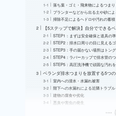
落ち葉・ゴミ・飛来物によるつまり
プランターなどから出る土や砂によ
掃除不足によるヘドロや汚れの蓄積
【5ステップで解決】自分でできる
STEP1：まずは安全確保と道具の
STEP2：排水口周りの目に見える
STEP3：手の届かない場所はトン
STEP4：ラバーカップで排水管の
STEP5：高圧洗浄機で頑固な汚れ
ベランダ排水つまりを放置する5つ
室内への浸水・水漏れ被害
階下への水漏れによる近隣トラブル
建物の腐食や劣化
悪臭や害虫の発生