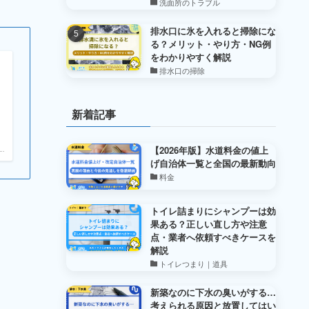
洗面所のトラブル
排水口に氷を入れると掃除にな
る？メリット・やり方・NG例
をわかりやすく解説
排水口の掃除
新着記事
【2026年版】水道料金の値上
.
げ自治体一覧と全国の最新動向
料金
トイレ詰まりにシャンプーは効
果ある？正しい直し方や注意
点・業者へ依頼すべきケースを
解説
トイレつまり｜道具
新築なのに下水の臭いがする…
考えられる原因と放置してはい