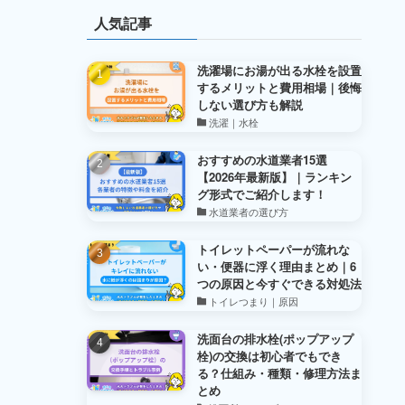
人気記事
洗濯場にお湯が出る水栓を設置
するメリットと費用相場｜後悔
しない選び方も解説
洗濯｜水栓
おすすめの水道業者15選
【2026年最新版】｜ランキン
グ形式でご紹介します！
水道業者の選び方
トイレットペーパーが流れな
い・便器に浮く理由まとめ｜6
つの原因と今すぐできる対処法
トイレつまり｜原因
洗面台の排水栓(ポップアップ
栓)の交換は初心者でもでき
る？仕組み・種類・修理方法ま
とめ