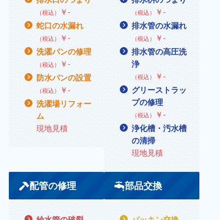
￥
‐
￥
‐
（税込）
（税込）
蛇口の水漏れ
排水管の水漏れ
￥
‐
￥
‐
（税込）
（税込）
洗濯パンの修理
排水管の高圧洗
￥
‐
浄
（税込）
￥‐
防水パンの設置
（税込）
￥
‐
グリーストラッ
（税込）
プの修理
洗濯場リフォー
￥
‐
ム
（税込）
現地見積
浄化槽・汚水槽
の清掃
現地見積
配管の修理
部品交換
給水管の破裂
パッキン交換