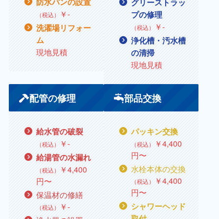
防水パンの設置
グリーストラッ
￥
‐
プの修理
（税込）
￥
‐
洗濯場リフォー
（税込）
ム
浄化槽・汚水槽
現地見積
の清掃
現地見積
配管の修理
部品交換
給水管の破裂
パッキン交換
￥
‐
￥
4,400
（税込）
（税込）
円〜
給湯管の水漏れ
水栓本体の交換
￥4,400
（税込）
￥
4,400
円〜
（税込）
円〜
保温材の修繕
￥
‐
シャワーヘッド
（税込）
取付