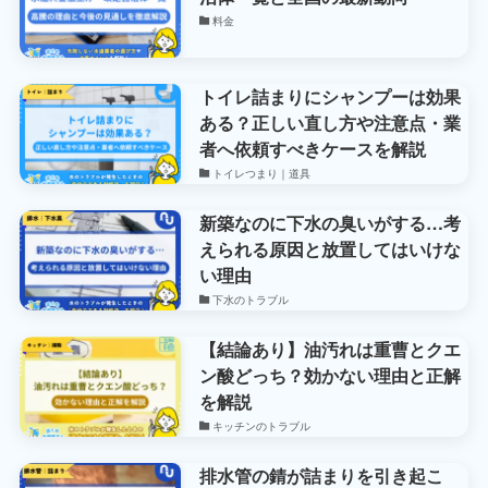
料金
トイレ詰まりにシャンプーは効果
ある？正しい直し方や注意点・業
者へ依頼すべきケースを解説
トイレつまり｜道具
新築なのに下水の臭いがする…考
えられる原因と放置してはいけな
い理由
下水のトラブル
【結論あり】油汚れは重曹とクエ
ン酸どっち？効かない理由と正解
を解説
キッチンのトラブル
排水管の錆が詰まりを引き起こ