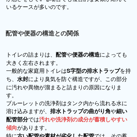
いるケースが多いのです。
配管や便器の構造との関係
トイレの詰まりは、
や
によっても
配管
便器の構造
大きく左右されます。
一般的な家庭用トイレは
を持
S字型の排水トラップ
ち、
により臭気を防ぐ構造ですが、この部分
水封
に汚れや異物が溜まると詰まりの原因になりま
す。
ブルーレットの洗浄剤はタンク内から流れる水に
溶け込みますが、
や
排水トラップの曲がり角
細い
では
配管部分
汚れや洗浄剤の成分が蓄積しやすい
があります。
傾向
特に
では、その蓄
古い配管や素材が劣化した配管