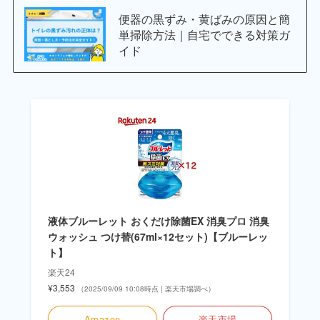
便器の黒ずみ・黄ばみの原因と簡
単掃除方法｜自宅でできる対策ガ
イド
液体ブルーレット おくだけ除菌EX 消臭プロ 消臭
ウォッシュ つけ替(67ml×12セット)【ブルーレッ
ト】
楽天24
¥3,553
（2025/09/09 10:08時点 | 楽天市場調べ）
Amazon
楽天市場