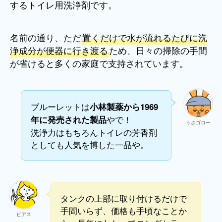
するトイレ用洗浄剤です。
名前の通り、ただ
置くだけで水が流れるたびに洗
浄成分が便器に行き渡る
ため、日々の掃除の手間
が省けると多くの家庭で支持されています。
ブルーレットは
小林製薬から1969
やで！
年に発売された製品
うさゴロー
洗浄力はもちろんトイレの芳香剤
としても人気を博した一品や。
タンクの上部に取り付けるだけで
手間いらず、価格も手頃なことか
ビアス