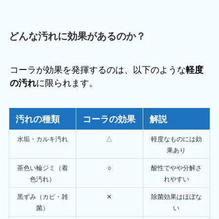
どんな汚れに効果があるのか？
コーラが効果を発揮するのは、以下のような
軽度
に限られます。
の汚れ
汚れの種類
コーラの効果
解説
水垢・カルキ汚れ
△
軽度なものには効
果あり
茶色い輪ジミ（着
○
酸性でやや分解さ
色汚れ）
れやすい
黒ずみ（カビ・雑
✕
除菌効果はほぼな
菌）
い