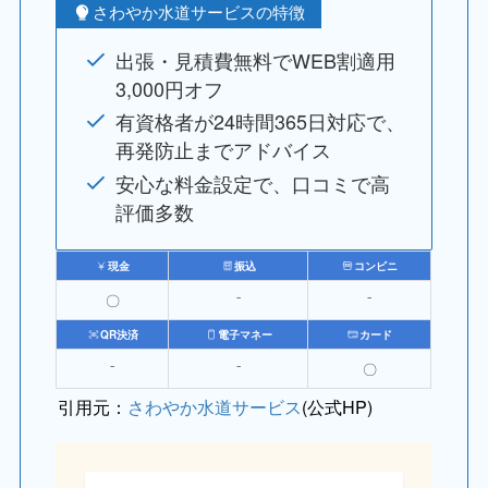
さわやか水道サービスの特徴
出張・見積費無料でWEB割適用
3,000円オフ
有資格者が24時間365日対応で、
再発防止までアドバイス
安心な料金設定で、口コミで高
評価多数
現金
振込
コンビニ
〇
⁻
⁻
QR決済
電子マネー
カード
⁻
⁻
〇
引用元：
さわやか水道サービス
(公式HP)