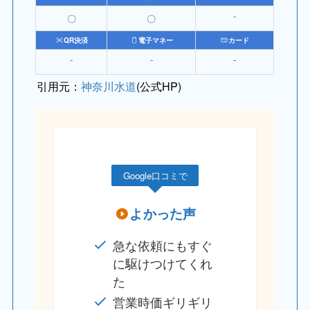
〇
〇
⁻
QR決済
電子マネー
カード
⁻
⁻
⁻
引用元：
神奈川水道
(公式HP)
Google口コミで
よかった声
急な依頼にもすぐ
に駆けつけてくれ
た
営業時価ギリギリ