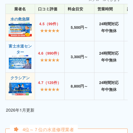
業者名
口コミ評価
料金目安
営業時間
詳
水の救急隊
4.5（99件）
24時間対応
5,500円～
★★★★★
年中無休
富士水道セン
ター
4.6（990件）
24時間対応
3,300円～
★★★★★
年中無休
クラシアン
4.7（125件）
24時間対応
8,800円～
★★★★★
年中無休
2026年1月更新
4位～７位の水道修理業者