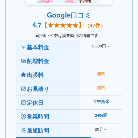
Google口コミ
4.
7
【
★★★
★★】
（
47
件）
※評価・件数は調査時点の情報です。
3,300円～
基本料金
‐
割増料金
出張料
無料
お見積り
無料
定休日
年中無休
営業時間
24時間
20分～
最短訪問