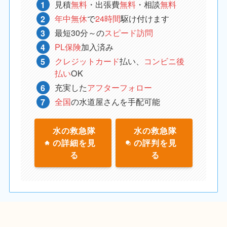
見積
無料
・出張費
無料
・相談
無料
年中無休
で
24時間
駆け付けます
最短30分～の
スピード訪問
PL保険
加入済み
クレジットカード
払い、
コンビニ後
払い
OK
充実した
アフターフォロー
全国
の水道屋さんを手配可能
水の救急隊
水の救急隊
の詳細を見
の評判を見
る
る