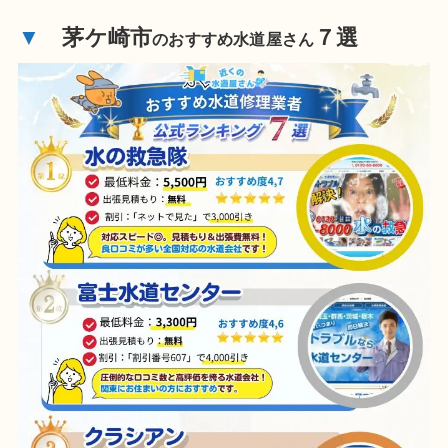
▼
茅ケ崎市
７選
のおすすめ水道屋さん