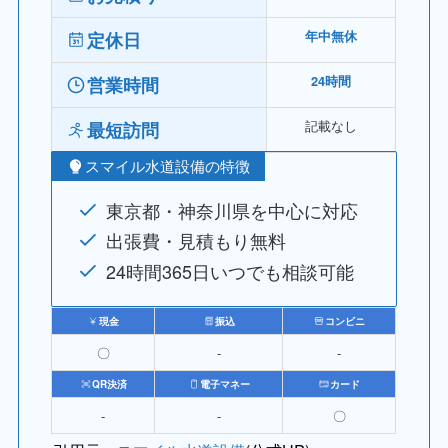
定休日
年中無休
営業時間
24時間
記載なし
最短訪問
スマイル水道設備の特徴
東京都・神奈川県を中心に対応
出張費・見積もり無料
24時間365日いつでも相談可能
現金
振込
コンビニ
〇
‐
‐
QR決済
電子マネー
カード
‐
‐
〇