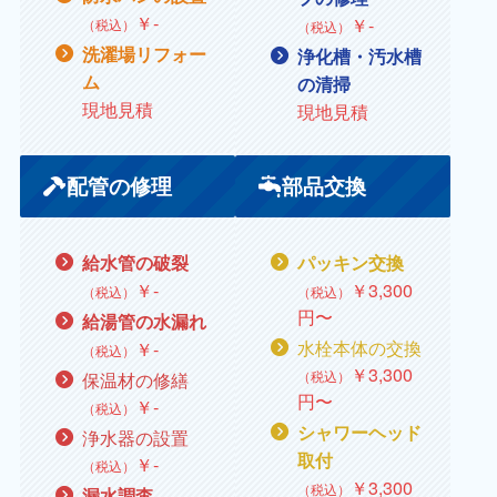
￥
‐
￥
‐
（税込）
（税込）
洗濯場リフォー
浄化槽・汚水槽
ム
の清掃
現地見積
現地見積
配管の修理
部品交換
給水管の破裂
パッキン交換
￥
‐
￥
3,300
（税込）
（税込）
円〜
給湯管の水漏れ
水栓本体の交換
￥
‐
（税込）
￥
3,300
（税込）
保温材の修繕
円〜
￥
‐
（税込）
シャワーヘッド
浄水器の設置
取付
￥
‐
（税込）
￥
3,300
（税込）
漏水調査