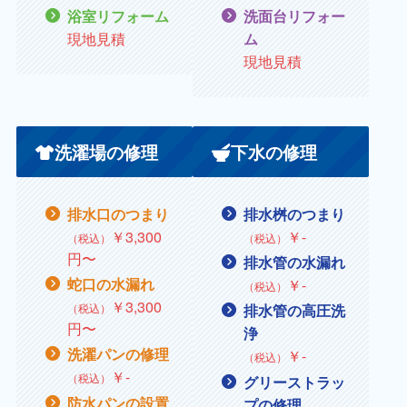
浴室リフォーム
洗面台リフォー
現地見積
ム
現地見積
洗濯場の修理
下水の修理
排水口のつまり
排水桝のつまり
￥3,300
￥
‐
（税込）
（税込）
円〜
排水管の水漏れ
蛇口の水漏れ
￥
‐
（税込）
￥
3,300
（税込）
排水管の高圧洗
円〜
浄
洗濯パンの修理
￥‐
（税込）
￥
‐
（税込）
グリーストラッ
防水パンの設置
プの修理