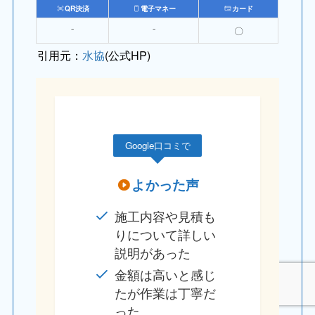
QR決済
電子マネー
カード
⁻
⁻
〇
引用元：
水協
(公式HP)
Google口コミで
よかった声
施工内容や見積も
りについて詳しい
説明があった
金額は高いと感じ
たが作業は丁寧だ
った