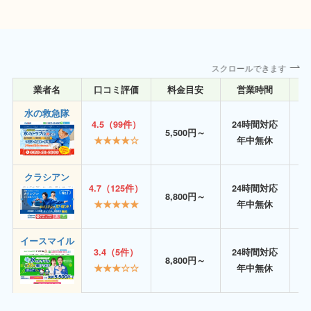
スクロールできます
業者名
口コミ評価
料金目安
営業時間
詳
水の救急隊
4.5（99件）
24時間対応
5,500円～
★★★★☆
年中無休
クラシアン
4.7（125件）
24時間対応
8,800円～
★★★★★
年中無休
イースマイル
3.4（5件）
24時間対応
8,800円～
★★★☆☆
年中無休