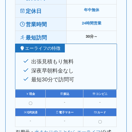
定休日
年中無休
営業時間
24時間営業
最短訪問
30分～
エーライフの特徴
出張見積もり無料
深夜早朝料金なし
最短30分で訪問可
現金
振込
コンビニ
〇
⁻
⁻
QR決済
電子マネー
カード
⁻
⁻
〇
引用元：
水まわりのことならエーライフ
(公式