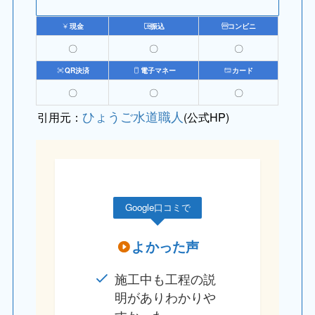
現金
振込
コンビニ
〇
〇
〇
QR決済
電子マネー
カード
〇
〇
〇
ひょうご水道職人
引用元：
(公式HP)
Google口コミで
よかった声
施工中も工程の説
明がありわかりや
すかった