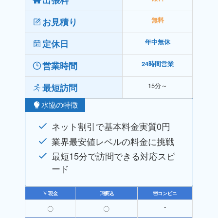
お見積り
無料
定休日
年中無休
営業時間
24時間営業
15分～
最短訪問
水協の特徴
ネット割引で基本料金実質0円
業界最安値レベルの料金に挑戦
最短15分で訪問できる対応スピ
ード
現金
振込
コンビニ
〇
〇
⁻