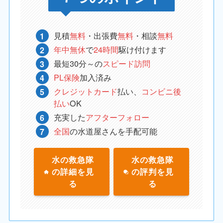
見積
無料
・出張費
無料
・相談
無料
年中無休
で
24時間
駆け付けます
最短30分～の
スピード訪問
PL保険
加入済み
クレジットカード
払い、
コンビニ後
払い
OK
充実した
アフターフォロー
全国
の水道屋さんを手配可能
水の救急隊
水の救急隊
の詳細を見
の評判を見
る
る