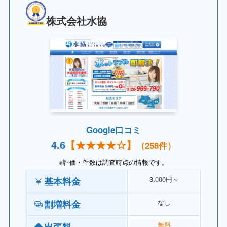
株式会社水協
Google口コミ
4.
6
【
★★★★
☆】
（258件）
※評価・件数は調査時点の情報です。
3,000円～
基本料金
なし
割増料金
出張料
無料