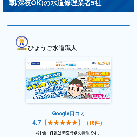
朝/深夜OK)の水道修理業者5社
ひょうご水道職人
Google口コミ
4.
7
【
★★★★
★】
（16件）
※評価・件数は調査時点の情報です。