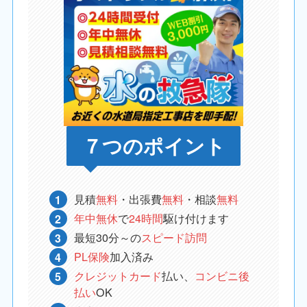
７つのポイント
見積
無料
・出張費
無料
・相談
無料
年中無休
で
24時間
駆け付けます
最短30分～の
スピード訪問
PL保険
加入済み
クレジットカード
払い、
コンビニ後
払い
OK