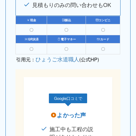
見積もりのみの問い合わせもOK
現金
振込
コンビニ
〇
〇
〇
QR決済
電子マネー
カード
〇
〇
〇
ひょうご水道職人
引用元：
(公式HP)
Google口コミで
よかった声
施工中も工程の説