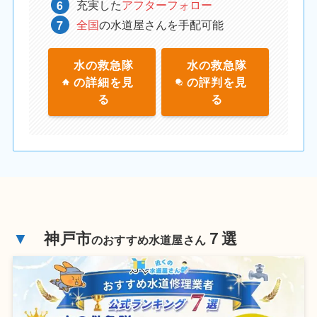
充実した
アフターフォロー
全国
の水道屋さんを手配可能
水の救急隊
水の救急隊
の詳細を見
の評判を見
る
る
▼
神戸市
７選
のおすすめ水道屋さん