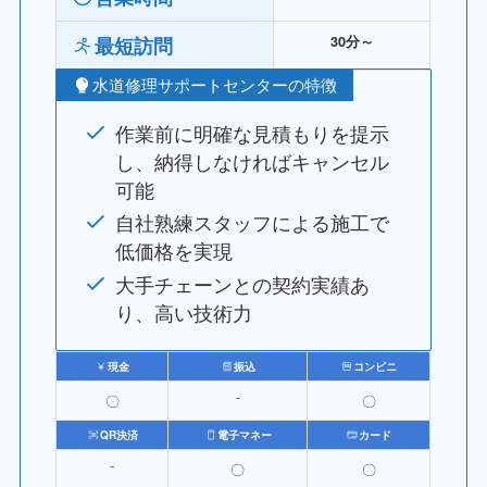
最短訪問
30分～
水道修理サポートセンターの特徴
作業前に明確な見積もりを提示
し、納得しなければキャンセル
可能
自社熟練スタッフによる施工で
低価格を実現
大手チェーンとの契約実績あ
り、高い技術力
現金
振込
コンビニ
〇
⁻
〇
QR決済
電子マネー
カード
⁻
〇
〇