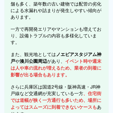
舗も多く、築年数の古い建物では配管の劣化
による水漏れや詰まりが発生しやすい傾向が
あります。
一方で再開発エリアやマンションも増えてお
り、設備トラブルの内容も多様化していま
す。
また、観光地としては
ノエビアスタジアム神
や
があり、
戸
湊川公園周辺
イベント時や週末
は人や車の流れが増えるため、業者の到着に
影響が出る場合もあります。
さらに兵庫区は国道2号線・阪神高速・JR神
戸線など交通網が充実している一方
、住宅街
では道幅が狭く一方通行も多いため、場所に
あ
よってはスムーズに到着できないケースも