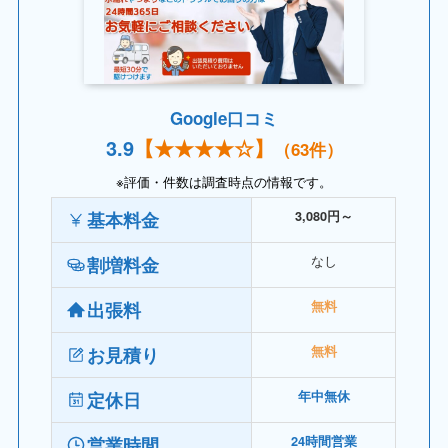
Google口コミ
3.
9
【
★★★★
☆】
（63件）
※評価・件数は調査時点の情報です。
基本料金
3,080円～
なし
割増料金
出張料
無料
お見積り
無料
定休日
年中無休
営業時間
24時間営業