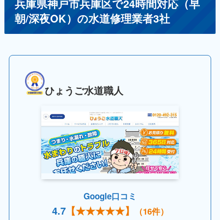
兵庫県神戸市兵庫区で24時間対応（早
朝/深夜OK）の水道修理業者3社
ひょうご水道職人
Google口コミ
4.
7
【
★★★★
★】
（16件）