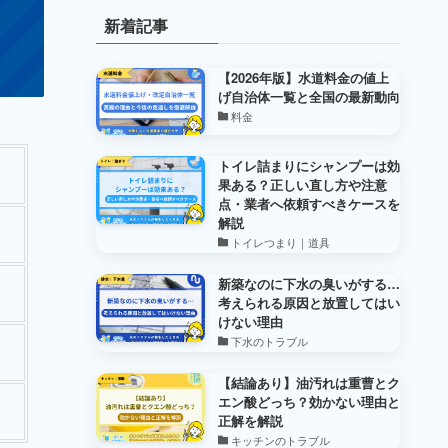
新着記事
【2026年版】水道料金の値上
げ自治体一覧と全国の最新動向
料金
トイレ詰まりにシャンプーは効
果ある？正しい直し方や注意
点・業者へ依頼すべきケースを
解説
トイレつまり｜道具
新築なのに下水の臭いがする…
考えられる原因と放置してはい
けない理由
下水のトラブル
【結論あり】油汚れは重曹とク
エン酸どっち？効かない理由と
正解を解説
キッチンのトラブル