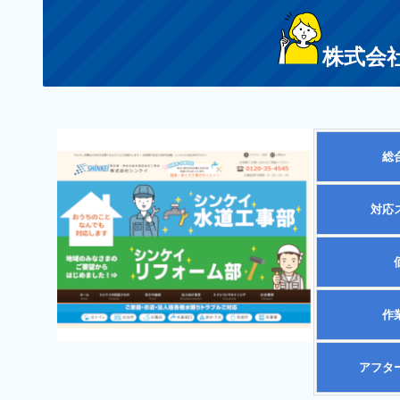
株式会
総
対応
作
アフタ