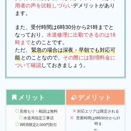
用者の声を比較しづらい
デメリットがあり
ます。
また、受付時間は6時30分から21時までと
なっており、
水道修理に出勤できるのは18
時まで
とのことです。
ただ、
緊急の場合は深夜・早朝でも対応可
能
とのことなので、
その際には割増料金に
ついて確認
しておきましょう。
メリット
デメリット
見積もり・相談は無料
対応エリアは限定される
水道局指定工事店
営業時間は6時30分から21
時ま
WEB限定2,000円割引
で