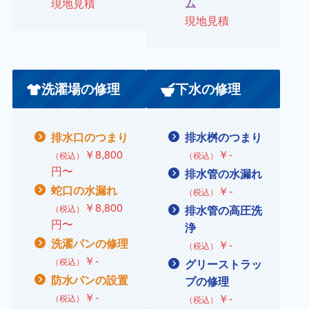
現地見積
ム
現地見積
洗濯場の修理
下水の修理
排水口のつまり
排水桝のつまり
￥8,800
￥
‐
（税込）
（税込）
円〜
排水管の水漏れ
蛇口の水漏れ
￥
‐
（税込）
￥
8,800
（税込）
排水管の高圧洗
円〜
浄
洗濯パンの修理
￥‐
（税込）
￥
‐
（税込）
グリーストラッ
防水パンの設置
プの修理
￥
‐
￥
‐
（税込）
（税込）