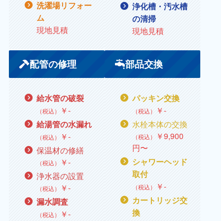
洗濯場リフォー
浄化槽・汚水槽
ム
の清掃
現地見積
現地見積
配管の修理
部品交換
給水管の破裂
パッキン交換
￥
‐
￥
‐
（税込）
（税込）
水栓本体の交換
給湯管の水漏れ
￥9,900
￥
‐
（税込）
（税込）
円〜
保温材の修繕
￥
‐
シャワーヘッド
（税込）
取付
浄水器の設置
￥
‐
￥
‐
（税込）
（税込）
カートリッジ交
漏水調査
換
￥
‐
（税込）