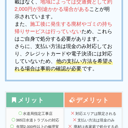
載はなく、
地域によっては交通費として約
2,000円が別途かかる場合がある
ことが明
示されています。
また、
施工後に発生する廃材やゴミの持ち
帰りサービスは行っていない
ため、これら
はご自身で処分する必要があります。
さらに、支払い方法は現金のみ対応してお
り、クレジットカードや電子決済には対応
していないため、
他の支払い方法を希望さ
れる場合は事前の確認が必要
です。
メリット
デメリット
水道局指定工事店
対応エリア
は限定される
365日水道トラブルの対応
支払い方法は現金のみ
年間2,000件以上の修理実
廃材は各家庭で処分する必