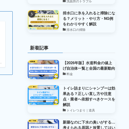
洗面所のトラブル
排水口に氷を入れると掃除にな
る？メリット・やり方・NG例
をわかりやすく解説
排水口の掃除
新着記事
【2026年版】水道料金の値上
.
げ自治体一覧と全国の最新動向
料金
トイレ詰まりにシャンプーは効
果ある？正しい直し方や注意
点・業者へ依頼すべきケースを
解説
トイレつまり｜道具
新築なのに下水の臭いがする…
考えられる原因と放置してはい