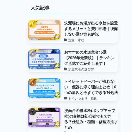
人気記事
洗濯場にお湯が出る水栓を設置
するメリットと費用相場｜後悔
しない選び方も解説
洗濯｜水栓
おすすめの水道業者15選
【2026年最新版】｜ランキン
グ形式でご紹介します！
水道業者の選び方
トイレットペーパーが流れな
い・便器に浮く理由まとめ｜6
つの原因と今すぐできる対処法
トイレつまり｜原因
洗面台の排水栓(ポップアップ
栓)の交換は初心者でもでき
る？仕組み・種類・修理方法ま
とめ