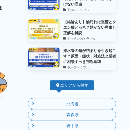
けない理由
ま
下水のトラブル
【結論あり】油汚れは重曹とク
エン酸どっち？効かない理由と
正解を解説
キッチンのトラブル
排水管の錆が詰まりを引き起こ
す？原因・症状・対処法と業者
に相談すべき判断基準
下水のトラブル
エリアから探す
ロー
北海道
青森県
岩手県