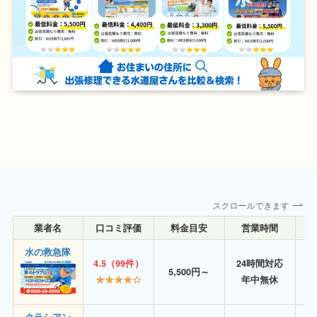
スクロールできます
業者名
口コミ評価
料金目安
営業時間
詳
水の救急隊
4.5（99件）
24時間対応
5,500円～
★★★★☆
年中無休
クラシアン