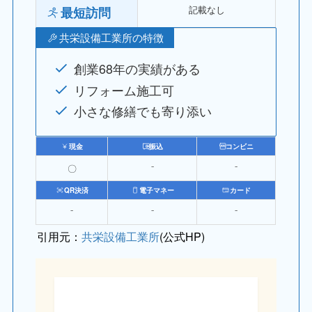
記載なし
最短訪問
共栄設備工業所の特徴
創業68年の実績がある
リフォーム施工可
小さな修繕でも寄り添い
現金
振込
コンビニ
〇
⁻
⁻
QR決済
電子マネー
カード
⁻
⁻
⁻
引用元：
共栄設備工業所
(公式HP)