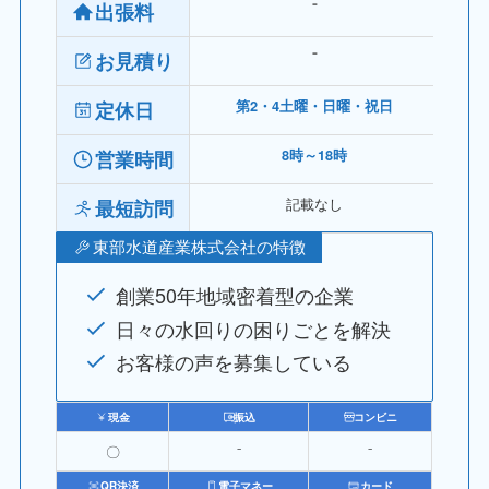
出張料
⁻
お見積り
⁻
定休日
第2・4土曜・日曜・祝日
営業時間
8時～18時
記載なし
最短訪問
東部水道産業株式会社の特徴
創業50年地域密着型の企業
日々の水回りの困りごとを解決
お客様の声を募集している
現金
振込
コンビニ
〇
⁻
⁻
QR決済
電子マネー
カード