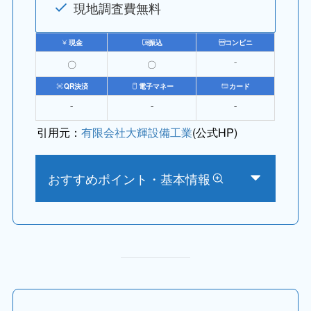
現地調査費無料
現金
振込
コンビニ
〇
〇
⁻
QR決済
電子マネー
カード
⁻
⁻
⁻
引用元：
有限会社大輝設備工業
(公式HP)
おすすめポイント・基本情報