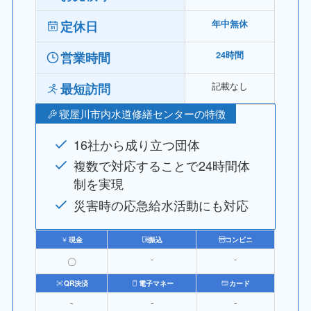
定休日
年中無休
営業時間
24時間
記載なし
最短訪問
寝屋川市内水道修繕センターの特徴
16社から成り立つ団体
複数で対応することで24時間体
制を実現
災害時の応急給水活動にも対応
現金
振込
コンビニ
〇
⁻
⁻
QR決済
電子マネー
カード
⁻
⁻
⁻