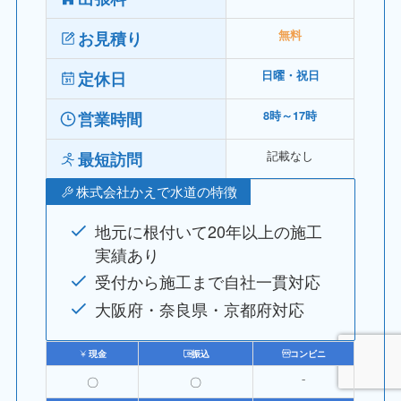
お見積り
無料
定休日
日曜・祝日
営業時間
8時～17時
記載なし
最短訪問
株式会社かえで水道の特徴
地元に根付いて20年以上の施工
実績あり
受付から施工まで自社一貫対応
大阪府・奈良県・京都府対応
現金
振込
コンビニ
〇
〇
⁻