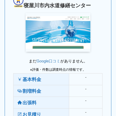
寝屋川市内水道修繕センター
まだ
Google口コミ
がありません。
※評価・件数は調査時点の情報です。
基本料金
⁻
割増料金
⁻
出張料
⁻
お見積り
⁻