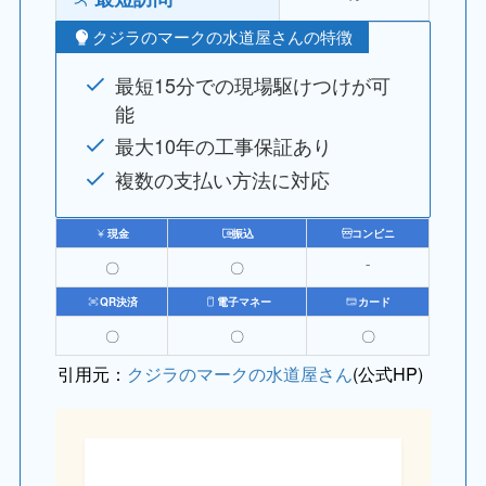
クジラのマークの水道屋さんの特徴
最短15分での現場駆けつけが可
能
最大10年の工事保証あり
複数の支払い方法に対応
現金
振込
コンビニ
〇
〇
⁻
QR決済
電子マネー
カード
〇
〇
〇
引用元：
クジラのマークの水道屋さん
(公式HP)