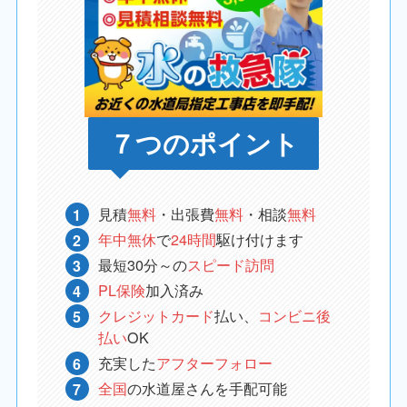
７つのポイント
見積
無料
・出張費
無料
・相談
無料
年中無休
で
24時間
駆け付けます
最短30分～の
スピード訪問
PL保険
加入済み
クレジットカード
払い、
コンビニ後
払い
OK
充実した
アフターフォロー
全国
の水道屋さんを手配可能