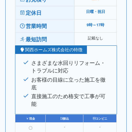
定休日
日曜・祝日
営業時間
9時～17時
記載なし
最短訪問
関西ホームズ株式会社の特徴
さまざまな水回りリフォーム・
トラブルに対応
お客様の目線に立った施工を徹
底
直接施工のため格安で工事が可
能
現金
振込
コンビニ
〇
⁻
⁻