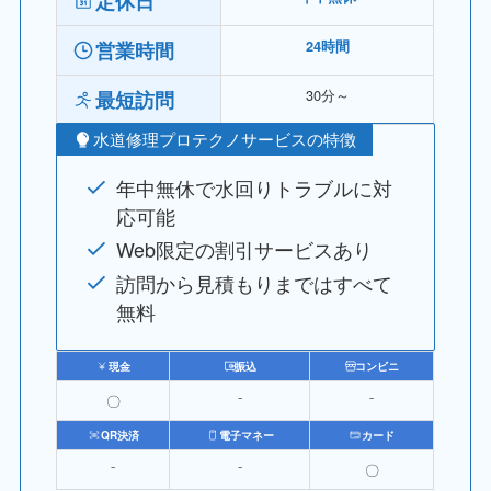
定休日
営業時間
24時間
30分～
最短訪問
水道修理プロテクノサービスの特徴
年中無休で水回りトラブルに対
応可能
Web限定の割引サービスあり
訪問から見積もりまではすべて
無料
現金
振込
コンビニ
〇
⁻
⁻
QR決済
電子マネー
カード
⁻
⁻
〇