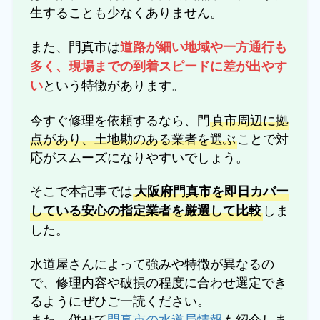
生することも少なくありません。
また、門真市は
道路が細い地域や一方通行も
多く、現場までの到着スピードに差が出やす
という特徴があります。
い
今すぐ修理を依頼するなら、門
真市周辺に拠
点があり、土地勘のある業者を選ぶ
ことで対
応がスムーズになりやすいでしょう。
そこで本記事では
大阪府門真市を即日カバー
しま
している安心の指定業者を厳選して比較
した。
水道屋さんによって強みや特徴が異なるの
で、修理内容や破損の程度に合わせ選定でき
るようにぜひご一読ください。
また、併せて
門真市の水道局情報
も紹介しま