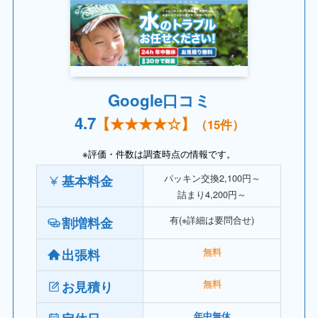
Google口コミ
4.7
【
★★★★☆
】
（15件）
※評価・件数は調査時点の情報です。
パッキン交換2,100円～
基本料金
詰まり4,200円～
有(※詳細は要問合せ)
割増料金
出張料
無料
お見積り
無料
年中無休