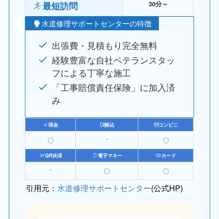
最短訪問
30分～
水道修理サポートセンターの特徴
出張費・見積もり完全無料
経験豊富な自社ベテランスタッ
フによる丁寧な施工
「工事賠償責任保険」に加入済
み
現金
振込
コンビニ
〇
⁻
〇
QR決済
電子マネー
カード
⁻
〇
〇
引用元：
水道修理サポートセンター
(公式HP)