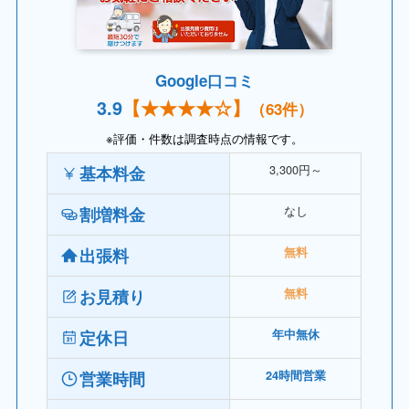
Google口コミ
3.
9
【
★★★★
☆】
（63件）
※評価・件数は調査時点の情報です。
3,300円～
基本料金
なし
割増料金
出張料
無料
お見積り
無料
定休日
年中無休
営業時間
24時間営業