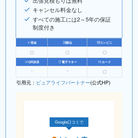
出張見積もりは無料
キャンセル料金なし
すべての施工には2～5年の保証
制度付き
現金
振込
コンビニ
〇
〇
〇
QR決済
電子マネー
カード
⁻
⁻
〇
引用元：
ピュアライフパートナー
(公式HP)
Google口コミで