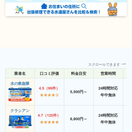
スクロールできます
業者名
口コミ評価
料金目安
営業時間
詳
水の救急隊
4.5（99件）
24時間対応
5,500円～
★★★★☆
年中無休
クラシアン
4.7（125件）
24時間対応
8,800円～
★★★★★
年中無休