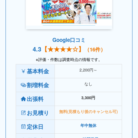
Google口コミ
4.
3
【
★★★★
☆】
（16件）
※評価・件数は調査時点の情報です。
2,200円～
基本料金
なし
割増料金
出張料
3,300円
お見積り
無料(見積もり後のキャンセル可)
定休日
年中無休