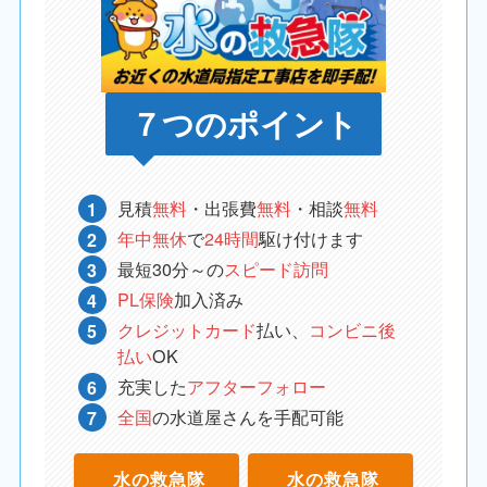
７つのポイント
見積
無料
・出張費
無料
・相談
無料
年中無休
で
24時間
駆け付けます
最短30分～の
スピード訪問
PL保険
加入済み
クレジットカード
払い、
コンビニ後
払い
OK
充実した
アフターフォロー
全国
の水道屋さんを手配可能
水の救急隊
水の救急隊