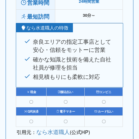
営業時間
24時間営業
最短訪問
30分～
なら水道職人の特徴
奈良エリアの指定工事店として
安心・信頼をモットーに営業
確かな知識と技術を備えた自社
社員が修理を担当
相見積もりにも柔軟に対応
現金
振込払い
コンビニ
〇
〇
〇
QR決済
電子マネー
カード払い
〇
〇
〇
なら水道職人
引用元：
(公式HP)