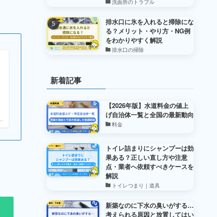
洗面所のトラブル
排水口に氷を入れると掃除にな
る？メリット・やり方・NG例
をわかりやすく解説
排水口の掃除
新着記事
【2026年版】水道料金の値上
げ自治体一覧と全国の最新動向
.
料金
トイレ詰まりにシャンプーは効
果ある？正しい直し方や注意
点・業者へ依頼すべきケースを
解説
トイレつまり｜道具
新築なのに下水の臭いがする…
考えられる原因と放置してはい