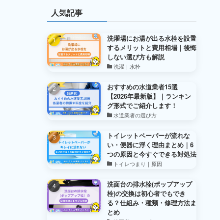
人気記事
洗濯場にお湯が出る水栓を設置
するメリットと費用相場｜後悔
しない選び方も解説
洗濯｜水栓
おすすめの水道業者15選
【2026年最新版】｜ランキン
グ形式でご紹介します！
水道業者の選び方
トイレットペーパーが流れな
い・便器に浮く理由まとめ｜6
つの原因と今すぐできる対処法
トイレつまり｜原因
洗面台の排水栓(ポップアップ
栓)の交換は初心者でもでき
る？仕組み・種類・修理方法ま
とめ