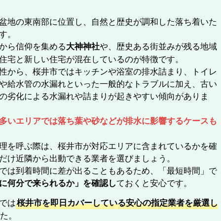
盆地の東南部に位置し、自然と歴史が調和した落ち着いた
す。
から信仰を集める
や、歴史ある街並みが残る地域
大神神社
住宅と新しい住宅が混在しているのが特徴です。
性から、桜井市ではキッチンや浴室の排水詰まり、トイレ
や給水管の水漏れといった一般的なトラブルに加え、古い
の劣化による水漏れや詰まりが起きやすい傾向がありま
多いエリアでは落ち葉や砂などが排水に影響するケースも
理を呼ぶ際は、桜井市が対応エリアに含まれているかを確
だけ近隣から出動できる業者を選びましょう。
では到着時間に差が出ることもあるため、「最短時間」で
ておくと安心です。
に何分で来られるか」を確認し
では
桜井市を即日カバーしている安心の指定業者を厳選し
した。