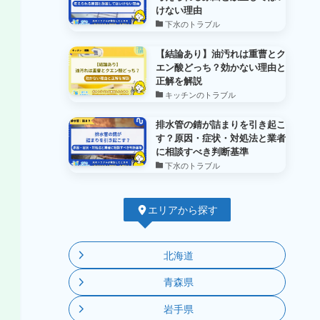
けない理由
下水のトラブル
【結論あり】油汚れは重曹とク
エン酸どっち？効かない理由と
正解を解説
キッチンのトラブル
排水管の錆が詰まりを引き起こ
す？原因・症状・対処法と業者
に相談すべき判断基準
下水のトラブル
エリアから探す
北海道
青森県
岩手県