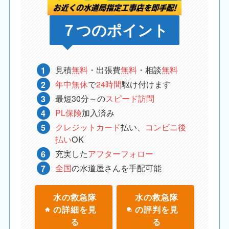
７つのポイント
見積
無料
・出張費
無料
・相談
無料
年中無休
で
24時間
駆け付けます
最短30分～の
スピード訪問
PL保険
加入済み
クレジットカード
払い、
コンビニ後
払い
OK
充実した
アフターフォロー
全国
の水道屋さんを手配可能
水の救急隊
水の救急隊
の詳細を見
の評判を見
る
る