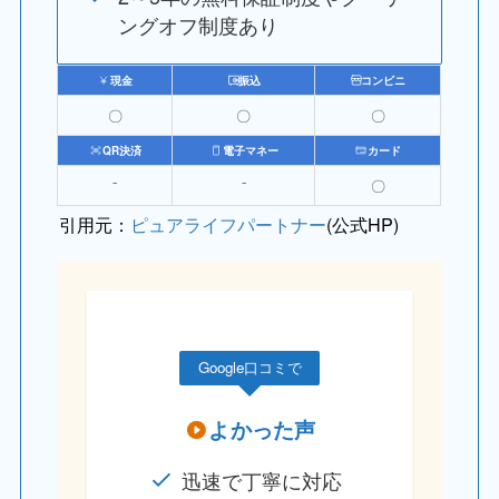
ングオフ制度あり
現金
振込
コンビニ
〇
〇
〇
QR決済
電子マネー
カード
⁻
⁻
〇
引用元：
ピュアライフパートナー
(公式HP)
Google口コミで
よかった声
迅速で丁寧に対応