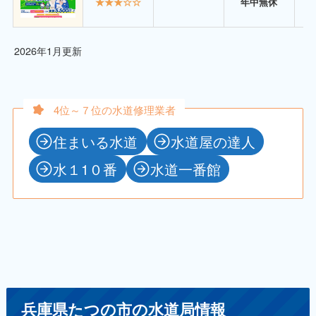
★★★☆☆
年中無休
2026年1月更新
4位～７位の水道修理業者
住まいる水道
水道屋の達人
水１1０番
水道一番館
兵庫県たつの市の水道局情報