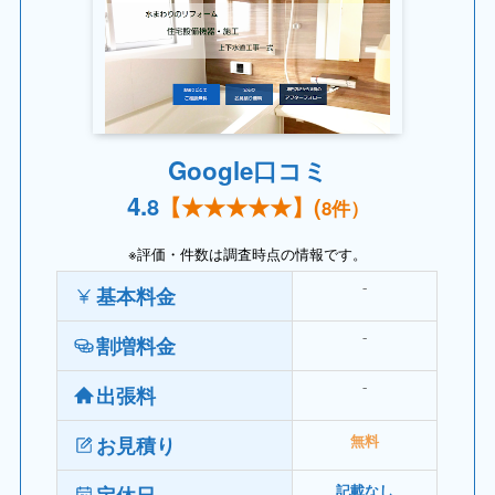
Google口コミ
4.
8
【
★★★★
★】(
8
件）
※評価・件数は調査時点の情報です。
⁻
基本料金
⁻
割増料金
⁻
出張料
お見積り
無料
記載なし