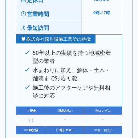
定休日
営業時間
9時~17時
最短訪問
株式会社森川設備工業所の特徴
50年以上の実績を持つ地域密着
型の業者
水まわりに加え、解体・土木・
舗装まで対応可能
施工後のアフターケアや無料相
談に対応
現金
振込払い
コンビニ
〇
⁻
⁻
QR決済
電子マネー
カード払い