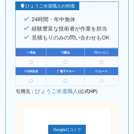
ひょうご水道職人の特徴
24時間・年中無休
経験豊富な技術者が作業を担当
見積もりのみの問い合わせもOK
現金
振込
コンビニ
〇
〇
〇
QR決済
電子マネー
カード
〇
〇
〇
ひょうご水道職人
引用元：
(公式HP)
Google口コミで