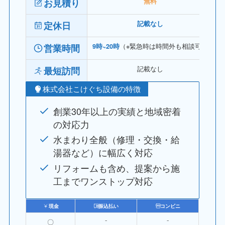
お見積り
無料
定休日
記載なし
（※緊急時は時間外も相談可）
営業時間
9時~20時
記載なし
最短訪問
株式会社こけぐち設備の特徴
創業30年以上の実績と地域密着
の対応力
水まわり全般（修理・交換・給
湯器など）に幅広く対応
リフォームも含め、提案から施
工までワンストップ対応
現金
振込払い
コンビニ
〇
⁻
⁻