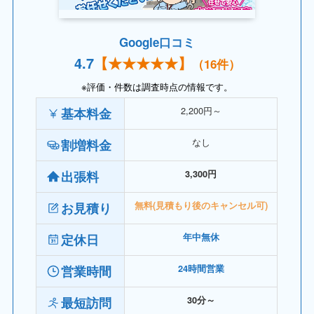
Google口コミ
4.
7
【
★★★★
★】
（16件）
※評価・件数は調査時点の情報です。
2,200円～
基本料金
なし
割増料金
出張料
3,300円
お見積り
無料(見積もり後のキャンセル可)
定休日
年中無休
営業時間
24時間営業
最短訪問
30分～