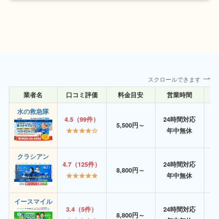
スクロールできます
業者名
口コミ評価
料金目安
営業時間
詳
水の救急隊
4.5（99件）
24時間対応
5,500円～
★★★★☆
年中無休
クラシアン
4.7（125件）
24時間対応
8,800円～
★★★★★
年中無休
イースマイル
3.4（5件）
24時間対応
8,800円～