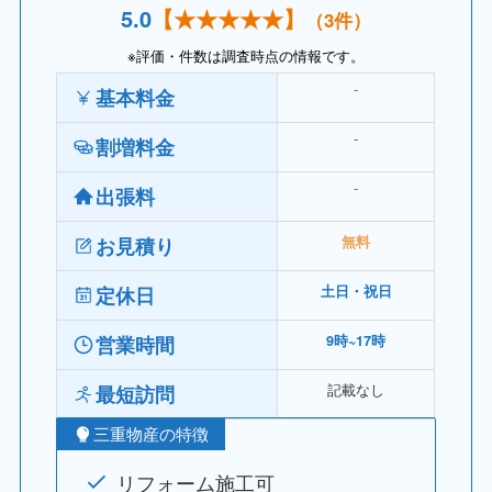
5.
0
【
★★★★
★】
（3件）
※評価・件数は調査時点の情報です。
⁻
基本料金
⁻
割増料金
⁻
出張料
お見積り
無料
定休日
土日・祝日
営業時間
9時~17時
記載なし
最短訪問
三重物産の特徴
リフォーム施工可