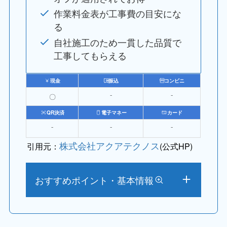
作業料金表が工事費の目安にな
る
自社施工のため一貫した品質で
工事してもらえる
現金
振込
コンビニ
〇
⁻
⁻
QR決済
電子マネー
カード
⁻
⁻
⁻
株式会社アクアテクノス
引用元：
(公式HP)
おすすめポイント・基本情報