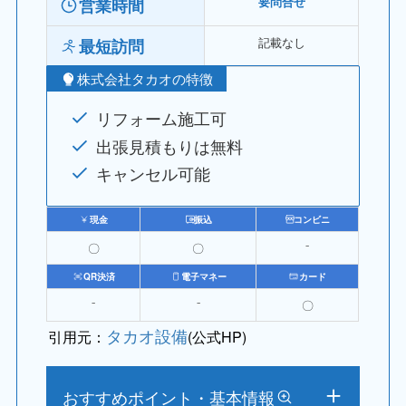
営業時間
要問合せ
記載なし
最短訪問
株式会社タカオの特徴
リフォーム施工可
出張見積もりは無料
キャンセル可能
現金
振込
コンビニ
〇
〇
⁻
QR決済
電子マネー
カード
⁻
⁻
〇
タカオ設備
引用元：
(公式HP)
おすすめポイント・基本情報