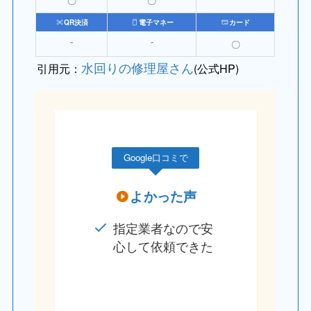
〇
〇
⁻
QR決済
電子マネー
カード
⁻
⁻
〇
水回りの修理屋さん
引用元：
(公式HP)
Google口コミで
よかった声
指定業者なので安
心して依頼できた