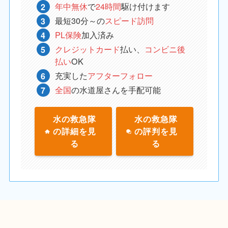
年中無休
で
24時間
駆け付けます
最短30分～の
スピード訪問
PL保険
加入済み
クレジットカード
払い、
コンビニ後
払い
OK
充実した
アフターフォロー
全国
の水道屋さんを手配可能
水の救急隊
水の救急隊
の詳細を見
の評判を見
る
る