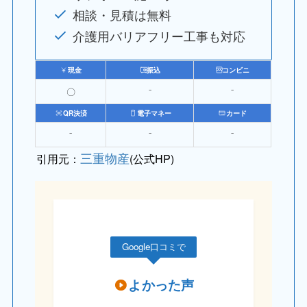
相談・見積は無料
介護用バリアフリー工事も対応
現金
振込
コンビニ
〇
⁻
⁻
QR決済
電子マネー
カード
⁻
⁻
⁻
三重物産
引用元：
(公式HP)
Google口コミで
よかった声