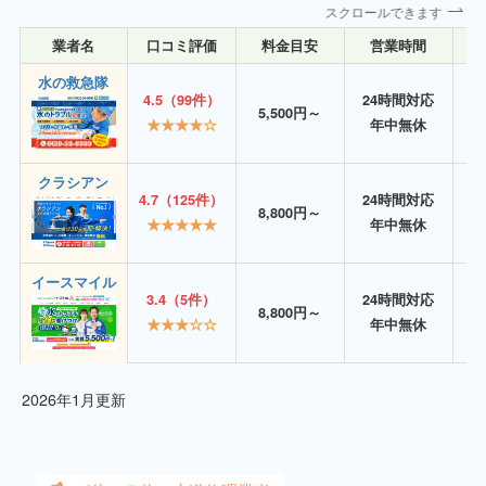
スクロールできます
業者名
口コミ評価
料金目安
営業時間
詳
水の救急隊
4.5（99件）
24時間対応
5,500円～
★★★★☆
年中無休
クラシアン
4.7（125件）
24時間対応
8,800円～
★★★★★
年中無休
イースマイル
3.4（5件）
24時間対応
8,800円～
★★★☆☆
年中無休
2026年1月更新