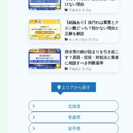
けない理由
下水のトラブル
【結論あり】油汚れは重曹とク
エン酸どっち？効かない理由と
正解を解説
キッチンのトラブル
排水管の錆が詰まりを引き起こ
す？原因・症状・対処法と業者
に相談すべき判断基準
下水のトラブル
エリアから探す
北海道
青森県
岩手県