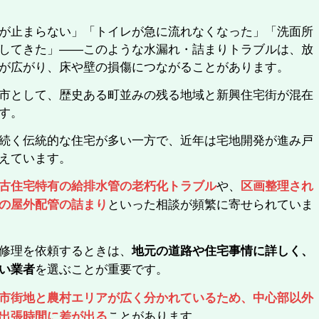
が止まらない」「トイレが急に流れなくなった」「洗面所
してきた」――このような水漏れ・詰まりトラブルは、放
が広がり、床や壁の損傷につながることがあります。
市として、歴史ある町並みの残る地域と新興住宅街が混在
す。
続く伝統的な住宅が多い一方で、近年は宅地開発が進み戸
えています。
や、
古住宅特有の給排水管の老朽化トラブル
区画整理され
といった相談が頻繁に寄せられていま
の屋外配管の詰まり
修理を依頼するときは、
地元の道路や住宅事情に詳しく、
を選ぶことが重要です。
い業者
市街地と農村エリアが広く分かれているため、中心部以外
ことがあります。
出張時間に差が出る