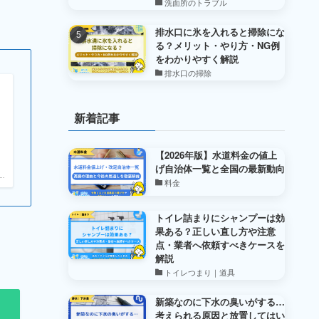
洗面所のトラブル
排水口に氷を入れると掃除にな
る？メリット・やり方・NG例
をわかりやすく解説
排水口の掃除
新着記事
【2026年版】水道料金の値上
げ自治体一覧と全国の最新動向
.
料金
トイレ詰まりにシャンプーは効
果ある？正しい直し方や注意
点・業者へ依頼すべきケースを
解説
トイレつまり｜道具
新築なのに下水の臭いがする…
考えられる原因と放置してはい