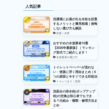
人気記事
洗濯場にお湯が出る水栓を設置
するメリットと費用相場｜後悔
しない選び方も解説
洗濯｜水栓
おすすめの水道業者15選
【2026年最新版】｜ランキン
グ形式でご紹介します！
水道業者の選び方
トイレットペーパーが流れな
い・便器に浮く理由まとめ｜6
つの原因と今すぐできる対処法
トイレつまり｜原因
洗面台の排水栓(ポップアップ
栓)の交換は初心者でもでき
る？仕組み・種類・修理方法ま
とめ