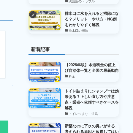
洗面所のトラブル
排水口に氷を入れると掃除にな
る？メリット・やり方・NG例
をわかりやすく解説
排水口の掃除
新着記事
【2026年版】水道料金の値上
げ自治体一覧と全国の最新動向
.
料金
トイレ詰まりにシャンプーは効
果ある？正しい直し方や注意
点・業者へ依頼すべきケースを
解説
トイレつまり｜道具
新築なのに下水の臭いがする…
考えられる原因と放置してはい