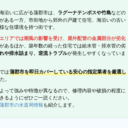
海沿いに広がる蒲郡市は、
などの
ラグーナテンボスや竹島
がある一方、市街地から郊外の戸建て住宅、海沿いの古い
様な住環境を持つ街です。
エリアでは潮風の影響を受け、屋外配管の金属部分が劣化
があるほか、築年数の経った住宅では給水管・排水管の劣
が発生しやすくなっていま
れや排水詰まり、逆流トラブル
では
蒲郡市を即日カバーしている安心の指定業者を厳選し
した。
よって強みや特徴が異なるので、修理内容や破損の程度に
きるようにぜひご一読ください。
蒲郡市の水道局情報
も紹介します。