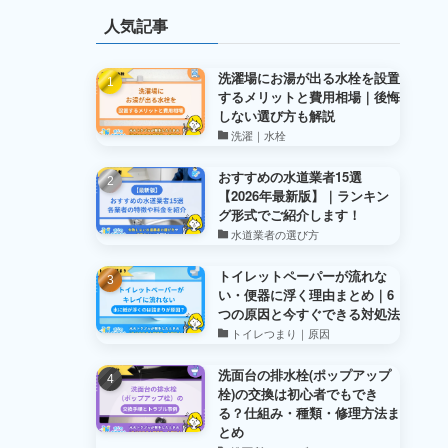
人気記事
洗濯場にお湯が出る水栓を設置
するメリットと費用相場｜後悔
しない選び方も解説
洗濯｜水栓
おすすめの水道業者15選
【2026年最新版】｜ランキン
グ形式でご紹介します！
水道業者の選び方
トイレットペーパーが流れな
い・便器に浮く理由まとめ｜6
つの原因と今すぐできる対処法
トイレつまり｜原因
洗面台の排水栓(ポップアップ
栓)の交換は初心者でもでき
る？仕組み・種類・修理方法ま
とめ