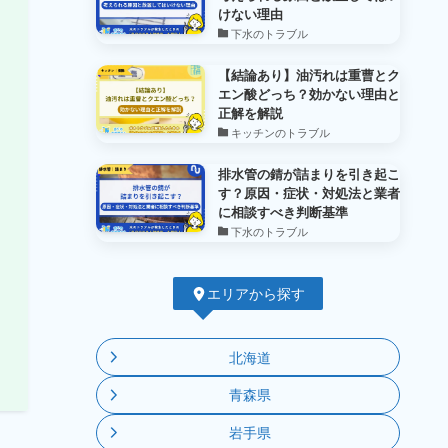
けない理由
下水のトラブル
【結論あり】油汚れは重曹とク
エン酸どっち？効かない理由と
正解を解説
キッチンのトラブル
排水管の錆が詰まりを引き起こ
す？原因・症状・対処法と業者
に相談すべき判断基準
下水のトラブル
エリアから探す
北海道
青森県
岩手県