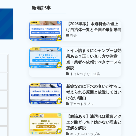
新着記事
【2026年版】水道料金の値上
げ自治体一覧と全国の最新動向
料金
トイレ詰まりにシャンプーは効
果ある？正しい直し方や注意
点・業者へ依頼すべきケースを
解説
トイレつまり｜道具
新築なのに下水の臭いがする…
考えられる原因と放置してはい
けない理由
下水のトラブル
【結論あり】油汚れは重曹とク
エン酸どっち？効かない理由と
正解を解説
キッチンのトラブル