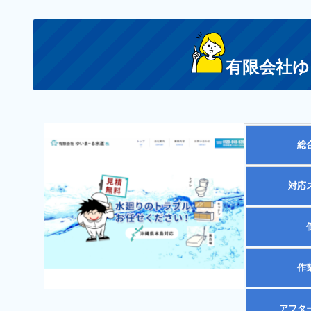
有限会社ゆ
総
対応
作
アフタ