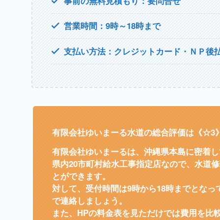
事前の無料見積もり：要問合せ
営業時間：9時～18時まで
支払い方法：クレジットカード・ＮＰ後
有限会社ゆいまーる水道の総合評価は《☆3
有限会社ゆいまーるは、沖縄県本島に密着し
県内20市町村給水工事指定店なので、水道
とができます。
対して、受付時間は9時から18時までとな
で連絡しましょう。
また、HPの料金表を見ただけでは費用を比