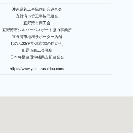
沖縄県菅工事協同組合連合会
宜野湾市管工事協同組合
宜野湾市商工会
宜野湾市シルバーパスポート協力事業所
宜野湾市地域サポーター店舗
じのん23(宜野湾市23の自治会)
那覇市商工会議所
日本将棋連盟沖縄県支部連合会
https://www.yuimarusuidou.com/