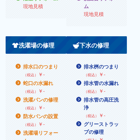
現地見積
ム
現地見積
洗濯場の修理
下水の修理
排水口のつまり
排水桝のつまり
￥
‐
￥
‐
（税込）
（税込）
蛇口の水漏れ
排水管の水漏れ
￥
‐
￥
‐
（税込）
（税込）
洗濯パンの修理
排水管の高圧洗
￥
‐
浄
（税込）
￥‐
防水パンの設置
（税込）
￥
‐
グリーストラッ
（税込）
プの修理
洗濯場リフォー
￥
‐
（税込）