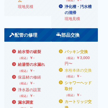
ム
現地見積
浄化槽・汚水槽
の清掃
現地見積
配管の修理
部品交換
給水管の破裂
パッキン交換
￥
‐
￥
3,000
（税込）
（税込）
円〜
給湯管の水漏れ
水栓本体の交換
￥
‐
（税込）
￥
‐
（税込）
保温材の修繕
￥
‐
シャワーヘッド
（税込）
取付
浄水器の設置
￥
‐
￥
‐
（税込）
（税込）
カートリッジ交
漏水調査
換