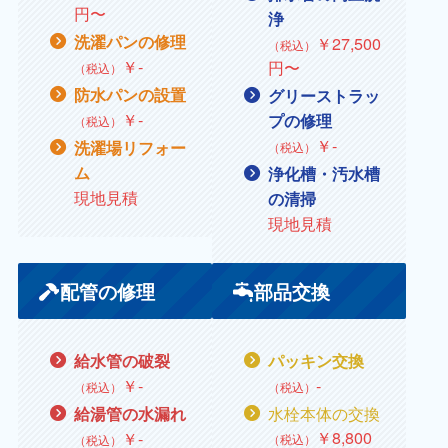
円〜
浄
洗濯パンの修理
￥27,500
（税込）
￥
‐
円〜
（税込）
防水パンの設置
グリーストラッ
￥
‐
プの修理
（税込）
￥
‐
洗濯場リフォー
（税込）
ム
浄化槽・汚水槽
現地見積
の清掃
現地見積
配管の修理
部品交換
給水管の破裂
パッキン交換
￥
‐
‐
（税込）
（税込）
水栓本体の交換
給湯管の水漏れ
￥
8,800
￥
‐
（税込）
（税込）