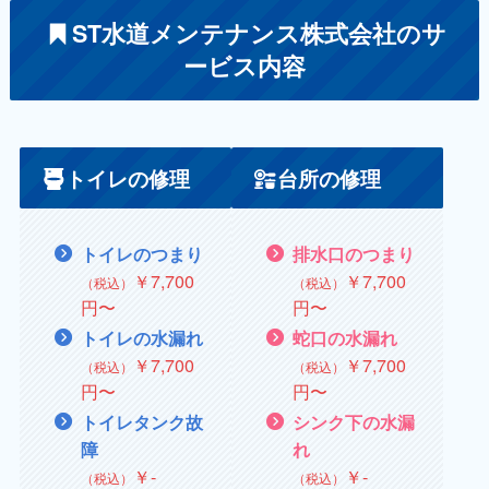
ST水道メンテナンス株式会社のサ
ービス内容
トイレの修理
台所の修理
トイレのつまり
排水口のつまり
￥7,700
￥7,700
（税込）
（税込）
円〜
円〜
トイレの水漏れ
蛇口の水漏れ
￥
7,700
￥
7,700
（税込）
（税込）
円〜
円〜
トイレタンク故
シンク下の水漏
障
れ
￥
‐
￥
‐
（税込）
（税込）