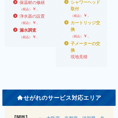
保温材の修繕
シャワーヘッド
￥
₋
取付
（税込）
￥
₋
浄水器の設置
（税込）
￥
₋
カートリッジ交
（税込）
換
漏水調査
￥
₋
￥
₋
（税込）
（税込）
子メーターの交
換
現地見積
せがれのサービス対応エリア
【関西】
大阪府
京都府
滋賀県
奈