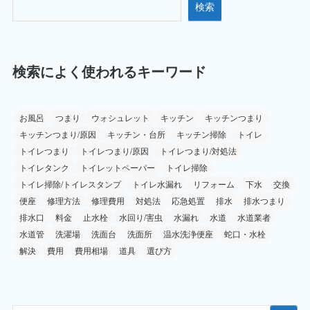
検索
検索によく使われるキーワード
お風呂
つまり
ウォシュレット
キッチン
キッチンつまり
キッチンつまり/原因
キッチン・台所
キッチン掃除
トイレ
トイレつまり
トイレつまり/原因
トイレつまり/対処法
トイレタンク
トイレットペーパー
トイレ掃除
トイレ掃除/トイレスタンプ
トイレ水漏れ
リフォーム
下水
交換
便座
修理方法
修理費用
対処法
応急処置
排水
排水つまり
排水口
料金
止水栓
水回り/害虫
水漏れ
水道
水道業者
水道管
洗濯場
洗面台
洗面所
温水洗浄便座
蛇口・水栓
解決
費用
費用相場
道具
選び方