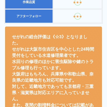
作業品質
★★★
アフターフォロー
★★★
せがれの総合評価は《☆3》となりまし
た。
せがれは大阪市住吉区を中心とした24時間
受付をしている水道修理業者です。
水回りの修理のほかに害虫駆除や鍵のトラ
ブル修理も行っています。
大阪府はもちろん、兵庫県や和歌山県、奈
良県の近畿地方も対応可能です。
対して、近畿地方であっても京都府・三重
県・滋賀県は対応エリアに入っていませ
ん。
また、夜間の割増料金については記載があ