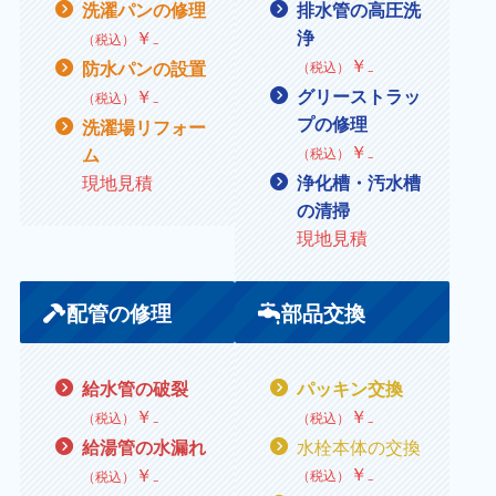
洗濯パンの修理
排水管の高圧洗
￥₋
浄
（税込）
￥
₋
防水パンの設置
（税込）
￥
₋
グリーストラッ
（税込）
プの修理
洗濯場リフォー
￥
₋
ム
（税込）
現地見積
浄化槽・汚水槽
の清掃
現地見積
配管の修理
部品交換
給水管の破裂
パッキン交換
￥₋
￥
₋
（税込）
（税込）
水栓本体の交換
給湯管の水漏れ
￥
₋
￥
₋
（税込）
（税込）