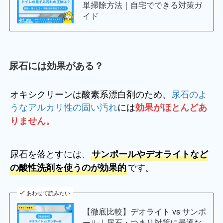
単掃除方法｜自宅でできる対策ガ
イド
尿石には効果がある？
オキシクリーンは酸素系漂白剤のため、
尿石のよ
うなアルカリ性の固い汚れ
には
効果がほとんどあ
りません。
尿石を落とすには、
サンポールやデオライトなど
です。
の酸性洗剤を使うのが効果的
あわせて読みたい
【徹底比較】デオライト vs サンポ
ール｜尿石・つまり対策に最適な