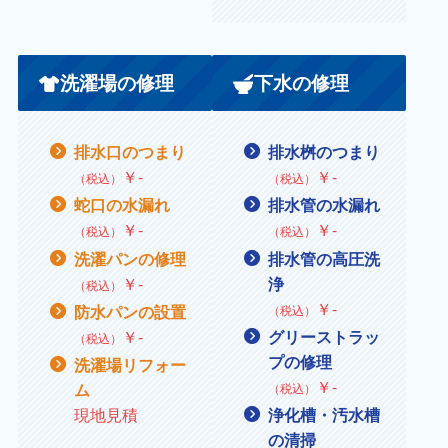
洗濯場の修理
下水の修理
排水口のつまり
排水桝のつまり
￥
‐
￥
‐
（税込）
（税込）
蛇口の水漏れ
排水管の水漏れ
￥
‐
￥
‐
（税込）
（税込）
洗濯パンの修理
排水管の高圧洗
￥
‐
浄
（税込）
￥‐
防水パンの設置
（税込）
￥
‐
グリーストラッ
（税込）
プの修理
洗濯場リフォー
￥
‐
ム
（税込）
現地見積
浄化槽・汚水槽
の清掃