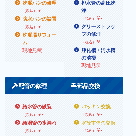
洗濯パンの修理
排水管の高圧洗
￥
‐
浄
（税込）
￥‐
防水パンの設置
（税込）
￥
‐
グリーストラッ
（税込）
プの修理
洗濯場リフォー
￥
‐
ム
（税込）
現地見積
浄化槽・汚水槽
の清掃
現地見積
配管の修理
部品交換
給水管の破裂
パッキン交換
￥
‐
￥
‐
（税込）
（税込）
水栓本体の交換
給湯管の水漏れ
￥
‐
￥
‐
（税込）
（税込）