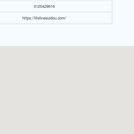
0120429616
https://lifelinesuidou.com/