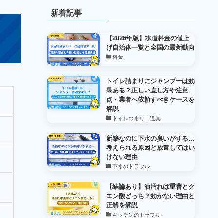
新着記事
【2026年版】水道料金の値上
げ自治体一覧と全国の最新動向
料金
トイレ詰まりにシャンプーは効
果ある？正しい直し方や注意
点・業者へ依頼すべきケースを
解説
トイレつまり｜道具
新築なのに下水の臭いがする…
考えられる原因と放置してはい
けない理由
下水のトラブル
【結論あり】油汚れは重曹とク
エン酸どっち？効かない理由と
正解を解説
キッチンのトラブル