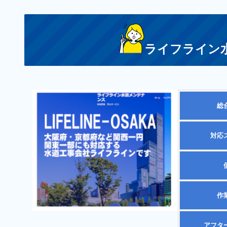
ライフライン
総
対応
作
アフタ