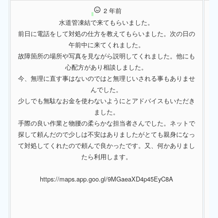
2 年前
水道管凍結で来てもらいました。
前日に電話をして対処の仕方を教えてもらいました。次の日の
午前中に来てくれました。
洗
故障箇所の場所や写真を見ながら説明してくれました。他にも
心配方があり相談しました。
今、無理に直す事はないのではと無理じいされる事もありませ
最
んでした。
少しでも無駄なお金を使わないようにとアドバイスもいただき
ました。
手際の良い作業と物腰の柔らかな担当者さんでした。ネットで
探して頼んだので少しは不安はありましたがとても親身になっ
て対処してくれたので頼んで良かったです。又、何かありまし
たら利用します。
信
管
https://maps.app.goo.gl/9MGaeaXD4p45EyC8A
し