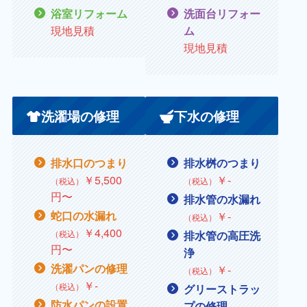
浴室リフォーム
洗面台リフォー
現地見積
ム
現地見積
洗濯場の修理
下水の修理
排水口のつまり
排水桝のつまり
￥5,500
￥
‐
（税込）
（税込）
円〜
排水管の水漏れ
蛇口の水漏れ
￥
‐
（税込）
￥
4,400
（税込）
排水管の高圧洗
円〜
浄
洗濯パンの修理
￥‐
（税込）
￥
‐
（税込）
グリーストラッ
防水パンの設置
プの修理