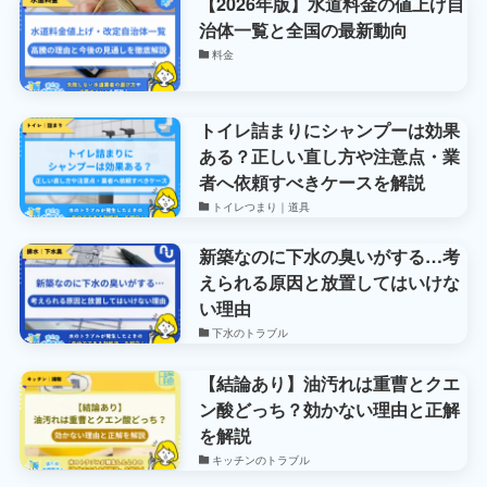
【2026年版】水道料金の値上げ自
治体一覧と全国の最新動向
料金
トイレ詰まりにシャンプーは効果
ある？正しい直し方や注意点・業
者へ依頼すべきケースを解説
トイレつまり｜道具
新築なのに下水の臭いがする…考
えられる原因と放置してはいけな
い理由
下水のトラブル
【結論あり】油汚れは重曹とクエ
ン酸どっち？効かない理由と正解
を解説
キッチンのトラブル