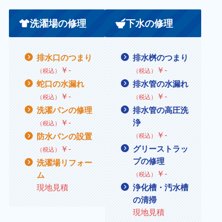
洗濯場の修理
下水の修理
排水口のつまり
排水桝のつまり
￥
‐
￥
‐
（税込）
（税込）
蛇口の水漏れ
排水管の水漏れ
￥
‐
￥
‐
（税込）
（税込）
洗濯パンの修理
排水管の高圧洗
￥
‐
浄
（税込）
￥‐
防水パンの設置
（税込）
￥
‐
グリーストラッ
（税込）
プの修理
洗濯場リフォー
￥
‐
ム
（税込）
現地見積
浄化槽・汚水槽
の清掃
現地見積