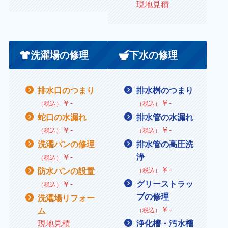
現地見積
洗濯場の修理
下水の修理
排水口のつまり
排水桝のつまり
￥
‐
￥
‐
（税込）
（税込）
蛇口の水漏れ
排水管の水漏れ
￥
‐
￥
‐
（税込）
（税込）
洗濯パンの修理
排水管の高圧洗
￥
‐
浄
（税込）
￥‐
防水パンの設置
（税込）
￥
‐
グリーストラッ
（税込）
プの修理
洗濯場リフォー
￥
‐
ム
（税込）
現地見積
浄化槽・汚水槽