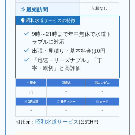
記載なし
最短訪問
昭和水道サービスの特徴
9時～21時まで年中無休で水道ト
ラブルに対応
出張・見積り・基本料金は0円
「迅速・リーズナブル」「丁
寧・親切」と高評価
現金
振込
コンビニ
〇
⁻
⁻
QR決済
電子マネー
カード
⁻
⁻
⁻
昭和水道サービス
引用元：
(公式HP)