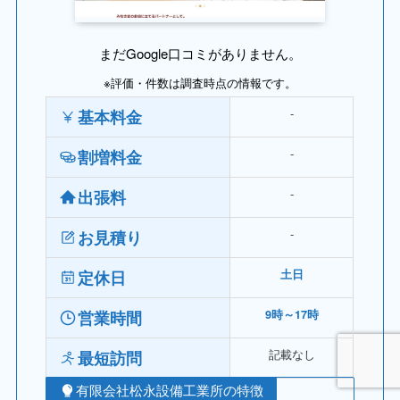
まだGoogle口コミがありません。
※評価・件数は調査時点の情報です。
‐
基本料金
‐
割増料金
‐
出張料
‐
お見積り
定休日
土日
営業時間
9時～17時
記載なし
最短訪問
有限会社松永設備工業所の特徴