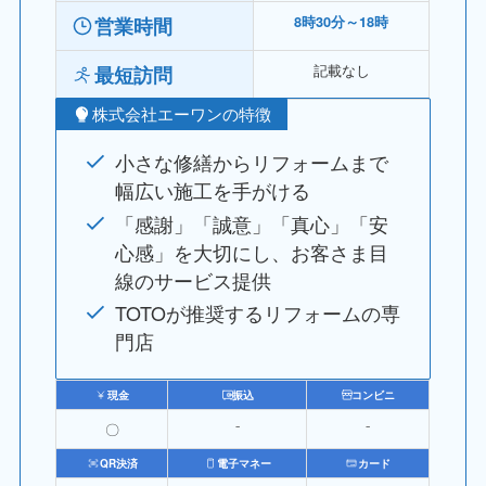
営業時間
8時30分～18時
記載なし
最短訪問
株式会社エーワンの特徴
小さな修繕からリフォームまで
幅広い施工を手がける
「感謝」「誠意」「真心」「安
心感」を大切にし、お客さま目
線のサービス提供
TOTOが推奨するリフォームの専
門店
現金
振込
コンビニ
〇
⁻
⁻
QR決済
電子マネー
カード