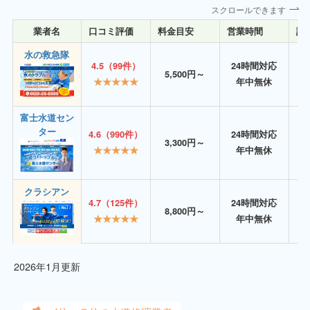
スクロールできます
業者名
口コミ評価
料金目安
営業時間
詳
水の救急隊
4.5（99件）
24時間対応
5,500円～
★★★★★
年中無休
富士水道セン
ター
4.6（990件）
24時間対応
3,300円～
★★★★★
年中無休
クラシアン
4.7（125件）
24時間対応
8,800円～
★★★★★
年中無休
2026年1月更新