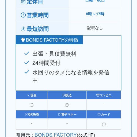
定休日
日曜・祝日
営業時間
8時～17時
記載なし
最短訪問
BONDS FACTORYの特徴
出張・見積費無料
24時間受付
水回りのタメになる情報を発信
中
現金
振込
コンビニ
〇
〇
⁻
QR決済
電子マネー
カード
⁻
⁻
〇
BONDS FACTORY
引用元：
(公式HP)