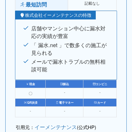
記載なし
最短訪問
株式会社イーメンテナンスの特徴
店舗やマンション中心に漏水対
応の実績が豊富
「 漏水.net 」で数多くの施工が
見られる
メールで漏水トラブルの無料相
談可能
現金
振込
コンビニ
〇
⁻
⁻
QR決済
電子マネー
カード
⁻
⁻
⁻
イーメンテナンス
引用元：
(公式HP)