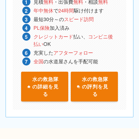
見積
無料
・出張費
無料
・相談
無料
年中無休
で
24時間
駆け付けます
最短30分～の
スピード訪問
PL保険
加入済み
クレジットカード
払い、
コンビニ後
払い
OK
充実した
アフターフォロー
全国
の水道屋さんを手配可能
水の救急隊
水の救急隊
の詳細を見
の評判を見
る
る