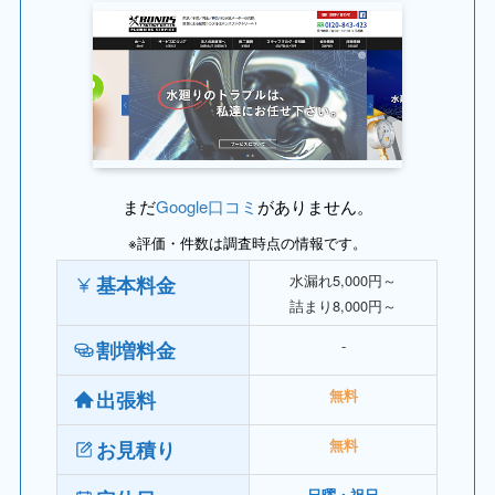
まだ
Google口コミ
がありません。
※評価・件数は調査時点の情報です。
水漏れ5,000円～
基本料金
詰まり8,000円～
‐
割増料金
出張料
無料
お見積り
無料