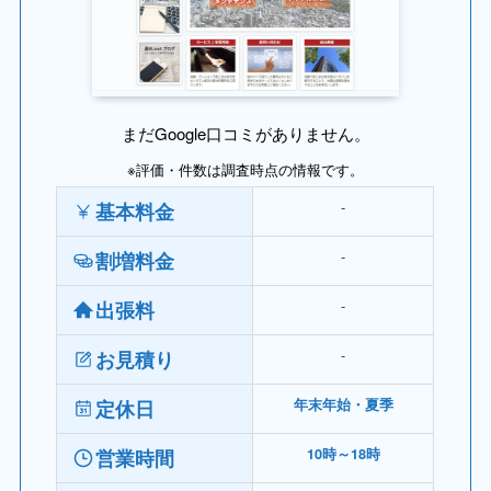
まだGoogle口コミがありません。
※評価・件数は調査時点の情報です。
‐
基本料金
‐
割増料金
‐
出張料
‐
お見積り
定休日
年末年始・夏季
営業時間
10時～18時