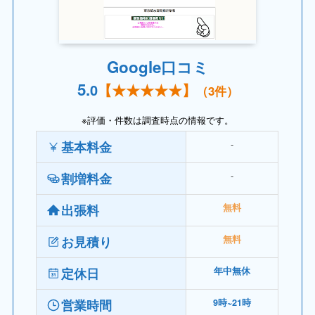
Google口コミ
5.
0
【
★★
★★★】
（
3
件）
※評価・件数は調査時点の情報です。
‐
基本料金
‐
割増料金
出張料
無料
お見積り
無料
定休日
年中無休
営業時間
9時~21時