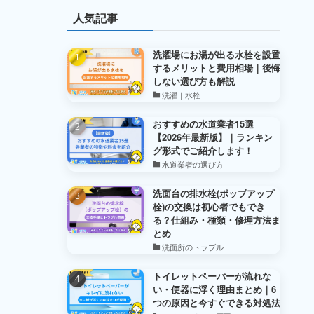
人気記事
洗濯場にお湯が出る水栓を設置
するメリットと費用相場｜後悔
しない選び方も解説
洗濯｜水栓
おすすめの水道業者15選
【2026年最新版】｜ランキン
グ形式でご紹介します！
水道業者の選び方
洗面台の排水栓(ポップアップ
栓)の交換は初心者でもでき
る？仕組み・種類・修理方法ま
とめ
洗面所のトラブル
トイレットペーパーが流れな
い・便器に浮く理由まとめ｜6
つの原因と今すぐできる対処法