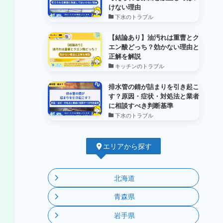
けない理由
下水のトラブル
【結論あり】油汚れは重曹とク
エン酸どっち？効かない理由と
正解を解説
キッチンのトラブル
排水管の錆が詰まりを引き起こ
す？原因・症状・対処法と業者
に相談すべき判断基準
下水のトラブル
エリアから探す
北海道
青森県
岩手県