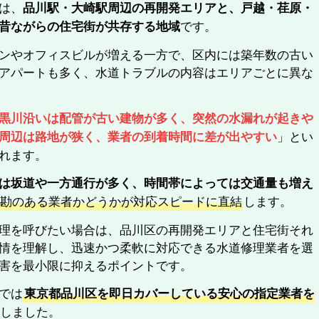
は、
品川駅・大崎駅周辺の再開発エリアと、戸越・荏原・
です。
昔ながらの住宅街が共存する地域
ンやオフィスビルが増える一方で、区内には築年数の古い
アパートも多く、水道トラブルの内容はエリアごとに異な
黒川沿いは配管が古い建物が多く、突然の水漏れが起きや
」とい
周辺は路地が狭く、業者の到着時間に差が出やすい
れます。
は坂道や一方通行が多く、時間帯によっては交通量も増え
地勘のある業者かどうかが対応スピードに直結
します。
理を呼びたい場合は、品川区の再開発エリアと住宅街それ
情を理解し、迅速かつ柔軟に対応できる水道修理業者を選
害を最小限に抑えるポイントです。
では
東京都品川区を即日カバーしている安心の指定業者を
しました。