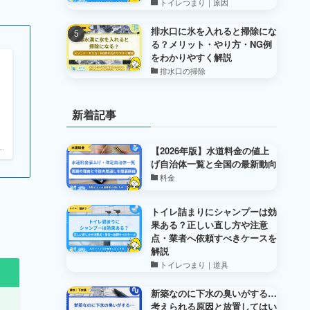
トイレつまり｜原因
排水口に氷を入れると掃除にな
る？メリット・やり方・NG例
をわかりやすく解説
排水口の掃除
新着記事
【2026年版】水道料金の値上
.
げ自治体一覧と全国の最新動向
料金
トイレ詰まりにシャンプーは効
果ある？正しい直し方や注意
点・業者へ依頼すべきケースを
解説
トイレつまり｜道具
新築なのに下水の臭いがする…
考えられる原因と放置してはい