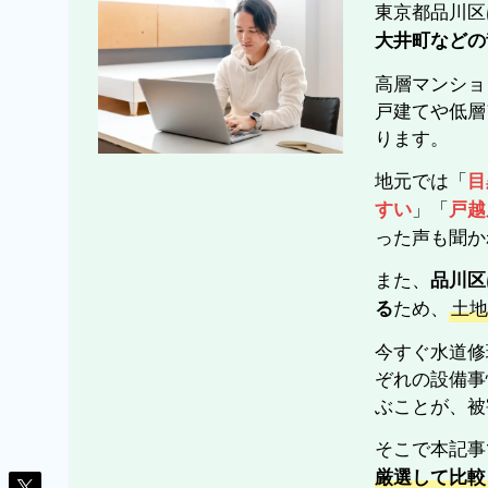
東京都品川区
大井町などの
高層マンショ
戸建てや低層
ります。
地元では「
目
」「
すい
戸越
った声も聞か
また、
品川区
ため、
土
る
今すぐ水道修
ぞれの設備事
ぶことが、被
そこで本記事
厳選して比較