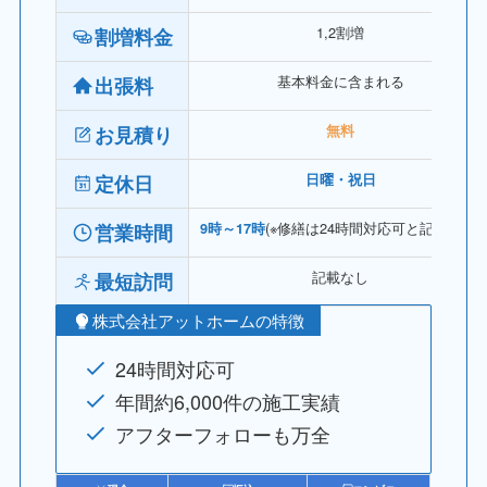
1,2割増
割増料金
基本料金に含まれる
出張料
お見積り
無料
定休日
日曜・祝日
(※修繕は24時間対応可と記載あり)
営業時間
9時～17時
記載なし
最短訪問
株式会社アットホームの特徴
24時間対応可
年間約6,000件の施工実績
アフターフォローも万全