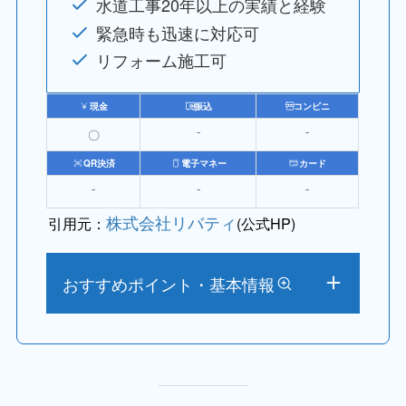
水道工事20年以上の実績と経験
緊急時も迅速に対応可
リフォーム施工可
現金
振込
コンビニ
〇
⁻
⁻
QR決済
電子マネー
カード
⁻
⁻
⁻
株式会社リバティ
引用元：
(公式HP)
おすすめポイント・基本情報