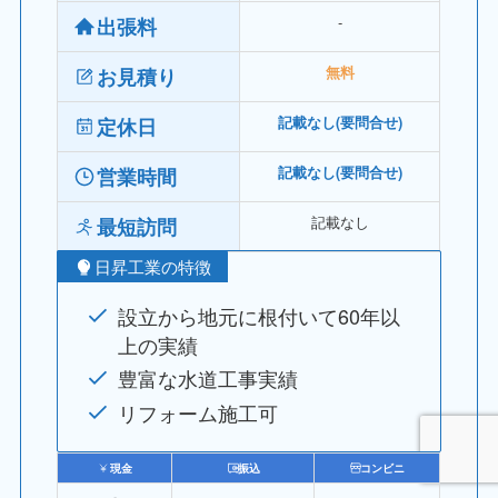
‐
出張料
お見積り
無料
定休日
記載なし(要問合せ)
営業時間
記載なし(要問合せ)
記載なし
最短訪問
日昇工業の特徴
設立から地元に根付いて60年以
上の実績
豊富な水道工事実績
リフォーム施工可
現金
振込
コンビニ