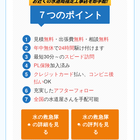
７つのポイント
見積
無料
・出張費
無料
・相談
無料
年中無休
で
24時間
駆け付けます
最短30分～の
スピード訪問
PL保険
加入済み
クレジットカード
払い、
コンビニ後
払い
OK
充実した
アフターフォロー
全国
の水道屋さんを手配可能
水の救急隊
水の救急隊
の詳細を見
の評判を見
る
る