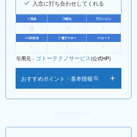
入念に打ち合わせしてくれる
現金
振込
コンビニ
〇
⁻
⁻
QR決済
電子マネー
カード
⁻
⁻
⁻
ゴトーテクノサービス
引用元：
(公式HP)
おすすめポイント・基本情報