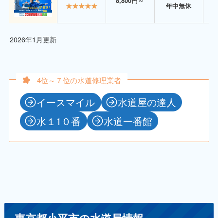
8,800円～
★★★★★
年中無休
2026年1月更新
4位～７位の水道修理業者
イースマイル
水道屋の達人
水１1０番
水道一番館