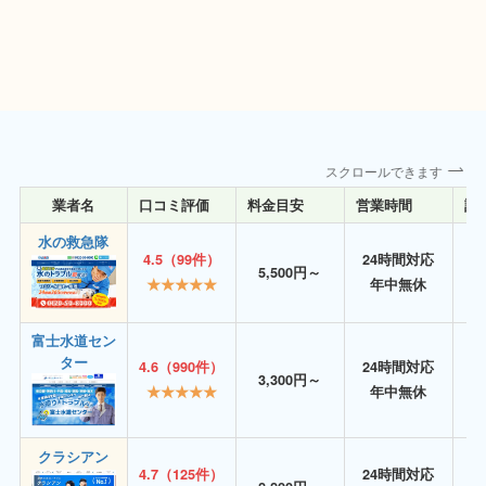
スクロールできます
業者名
口コミ評価
料金目安
営業時間
詳
水の救急隊
4.5（99件）
24時間対応
5,500円～
★★★★★
年中無休
富士水道セン
ター
4.6（990件）
24時間対応
3,300円～
★★★★★
年中無休
クラシアン
4.7（125件）
24時間対応