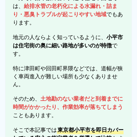
は、
給排水管の老朽化による水漏れ・詰ま
でもあ
り・悪臭トラブルが起こりやすい地域
ります。
地元の人ならよく知っているように、
小平市
で
は住宅街の奥に細い路地が多いのが特徴
す。
特に津田町や回田町界隈などでは、道幅が狭
く車両進入が難しい場所も少なくありませ
ん。
そのため、
土地勘のない業者だと到着までに
時間がかかったり、作業効率が落ちてしまう
こともあります。
そこで本記事では
東京都小平市を即日カバー