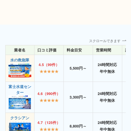
スクロールできます
業者名
口コミ評価
料金目安
営業時間
詳
水の救急隊
4.5（99件）
24時間対応
5,500円～
★★★★★
年中無休
富士水道セン
ター
4.6（990件）
24時間対応
3,300円～
★★★★★
年中無休
クラシアン
4.7（125件）
24時間対応
8,800円～
★★★★★
年中無休