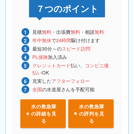
７つのポイント
見積
無料
・出張費
無料
・相談
無料
年中無休
で
24時間
駆け付けます
最短30分～の
スピード訪問
PL保険
加入済み
クレジットカード
払い、
コンビニ後
払い
OK
充実した
アフターフォロー
全国
の水道屋さんを手配可能
水の救急隊
水の救急隊
の詳細を見
の評判を見
る
る