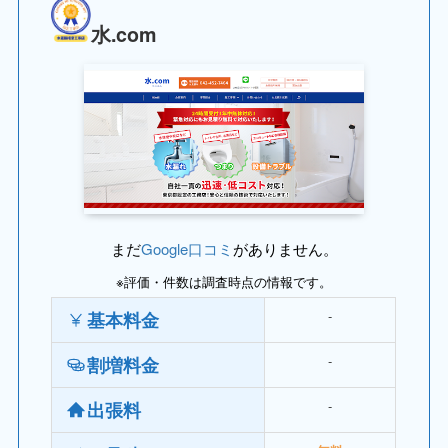
水.com
まだ
Google口コミ
がありません。
※評価・件数は調査時点の情報です。
‐
基本料金
‐
割増料金
‐
出張料