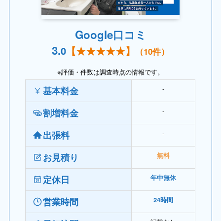
Google口コミ
3.
0
【
★★★★
★】
（
10
件）
※評価・件数は調査時点の情報です。
‐
基本料金
‐
割増料金
‐
出張料
お見積り
無料
定休日
年中無休
営業時間
24時間