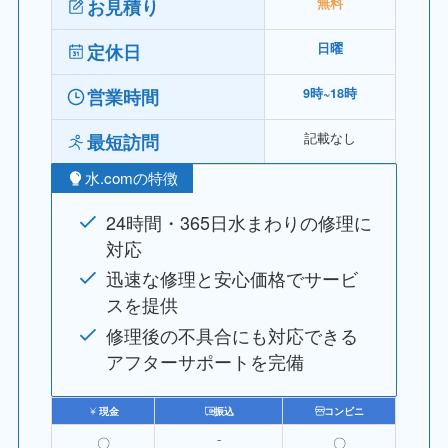
お見積り
無料
定休日
日曜
営業時間
9時~18時
記載なし
最短訪問
水.comの特徴
24時間・365日水まわりの修理に
対応
迅速な修理と安心価格でサービ
スを提供
修理後の不具合にも対応できる
アフターサポートを完備
現金
振込
コンビニ
〇
⁻
〇