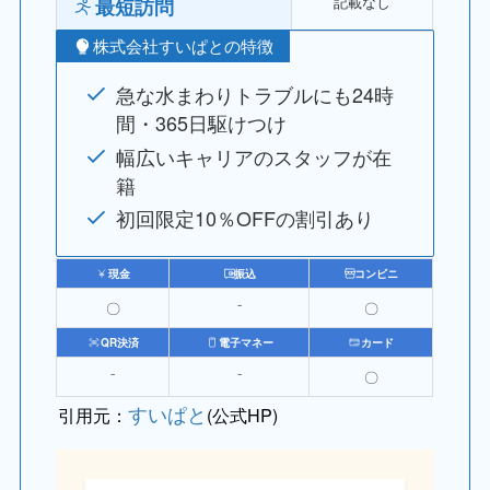
記載なし
最短訪問
株式会社すいぱとの特徴
急な水まわりトラブルにも24時
間・365日駆けつけ
幅広いキャリアのスタッフが在
籍
初回限定10％OFFの割引あり
現金
振込
コンビニ
〇
⁻
〇
QR決済
電子マネー
カード
⁻
⁻
〇
すいぱと
引用元：
(公式HP)