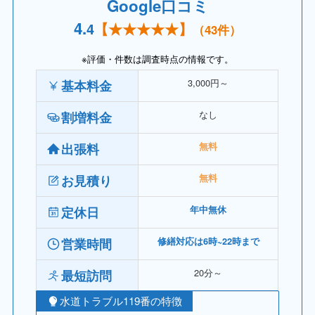
Google口コミ
4.
4
【
★★★★
★】
（
43件）
※評価・件数は調査時点の情報です。
3,000円～
基本料金
なし
割増料金
出張料
無料
お見積り
無料
定休日
年中無休
営業時間
修繕対応は6時~22時まで
20分～
最短訪問
水道トラブル119番の特徴