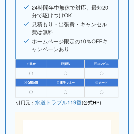
24時間年中無休で対応、最短20
分で駆けつけOK
見積もり・出張費・キャンセル
費は無料
ホームページ限定の10％OFFキ
ャンペーンあり
現金
振込
コンビニ
〇
〇
〇
QR決済
電子マネー
カード
〇
〇
〇
水道トラブル119番
引用元：
(公式HP)