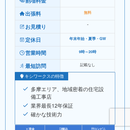
割増料金
出張料
無料
お見積り
⁻
定休日
年末年始・夏季・GW
営業時間
9時～20時
記載なし
最短訪問
キシワークスの特徴
多摩エリア、地域密着の住宅設
備工事店
業界最長12年保証
確かな技術力
現金
振込
コンビニ