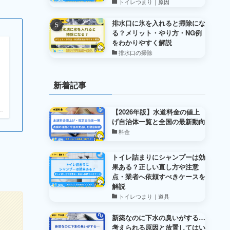
トイレつまり｜原因
排水口に氷を入れると掃除にな
る？メリット・やり方・NG例
をわかりやすく解説
排水口の掃除
新着記事
【2026年版】水道料金の値上
.
げ自治体一覧と全国の最新動向
料金
トイレ詰まりにシャンプーは効
果ある？正しい直し方や注意
点・業者へ依頼すべきケースを
解説
トイレつまり｜道具
新築なのに下水の臭いがする…
考えられる原因と放置してはい