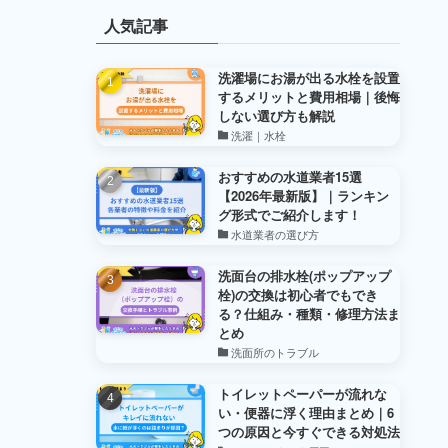
人気記事
洗濯場にお湯が出る水栓を設置
するメリットと費用相場｜後悔
しない選び方も解説
洗濯｜水栓
おすすめの水道業者15選
【2026年最新版】｜ランキン
グ形式でご紹介します！
水道業者の選び方
洗面台の排水栓(ポップアップ
栓)の交換は初心者でもでき
る？仕組み・種類・修理方法ま
とめ
洗面所のトラブル
トイレットペーパーが流れな
い・便器に浮く理由まとめ｜6
つの原因と今すぐできる対処法