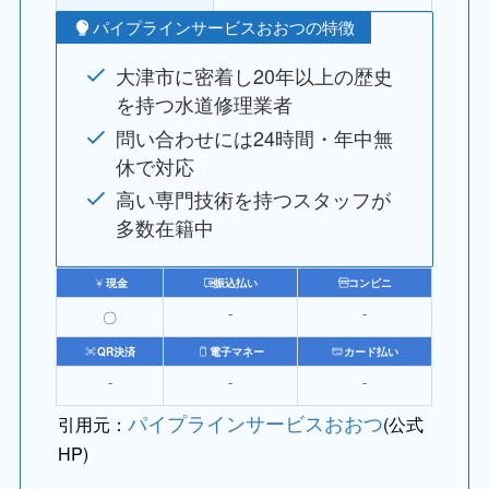
パイプラインサービスおおつの特徴
大津市に密着し20年以上の歴史
を持つ水道修理業者
問い合わせには24時間・年中無
休で対応
高い専門技術を持つスタッフが
多数在籍中
現金
振込払い
コンビニ
〇
⁻
⁻
QR決済
電子マネー
カード払い
⁻
⁻
⁻
パイプラインサービスおおつ
引用元：
(公式
HP)