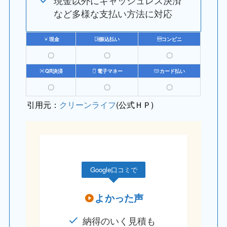
現金以外にキャッシュレス決済
など多様な支払い方法に対応
現金
振込払い
コンビニ
〇
〇
〇
QR決済
電子マネー
カード払い
〇
〇
〇
引用元：
クリーンライフ
(公式ＨＰ)
Google口コミで
よかった声
納得のいく見積も