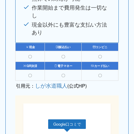
作業開始まで費用発生は一切な
し
現金以外にも豊富な支払い方法
あり
現金
振込払い
コンビニ
〇
〇
〇
QR決済
電子マネー
カード払い
〇
〇
〇
しが水道職人
引用元：
(公式HP)
Google口コミで