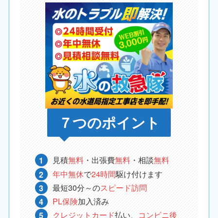
７つのポイント
見積
無料
・出張費
無料
・相談
無料
年中無休
で
24時間
駆け付けます
最短30分～の
スピード訪問
PL保険
加入済み
クレジットカード
払い、
コンビニ後