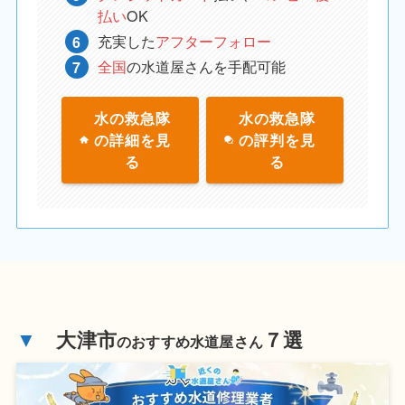
払い
OK
充実した
アフターフォロー
全国
の水道屋さんを手配可能
水の救急隊
水の救急隊
の詳細を見
の評判を見
る
る
▼
大津市
７選
のおすすめ水道屋さん