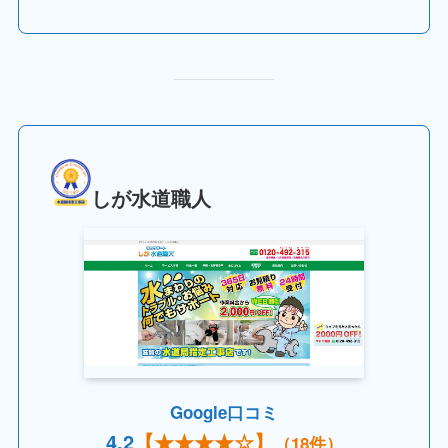
しが水道職人
Google口コミ
4.
2
【
★★★★
☆】
（18件）