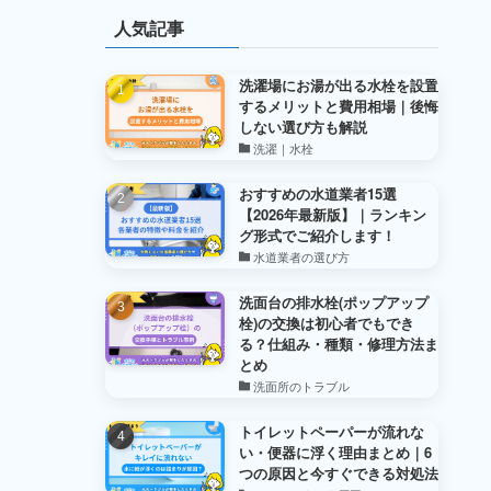
人気記事
洗濯場にお湯が出る水栓を設置
するメリットと費用相場｜後悔
しない選び方も解説
洗濯｜水栓
おすすめの水道業者15選
【2026年最新版】｜ランキン
グ形式でご紹介します！
水道業者の選び方
洗面台の排水栓(ポップアップ
栓)の交換は初心者でもでき
る？仕組み・種類・修理方法ま
とめ
洗面所のトラブル
トイレットペーパーが流れな
い・便器に浮く理由まとめ｜6
つの原因と今すぐできる対処法