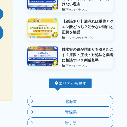
けない理由
下水のトラブル
【結論あり】油汚れは重曹とク
エン酸どっち？効かない理由と
正解を解説
キッチンのトラブル
排水管の錆が詰まりを引き起こ
す？原因・症状・対処法と業者
に相談すべき判断基準
下水のトラブル
エリアから探す
北海道
青森県
岩手県