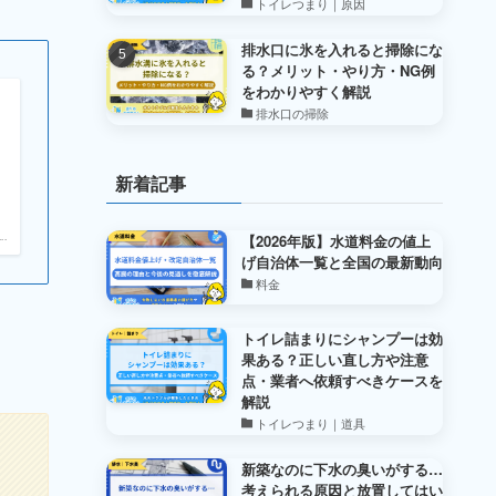
トイレつまり｜原因
排水口に氷を入れると掃除にな
る？メリット・やり方・NG例
をわかりやすく解説
排水口の掃除
新着記事
【2026年版】水道料金の値上
.
げ自治体一覧と全国の最新動向
料金
トイレ詰まりにシャンプーは効
果ある？正しい直し方や注意
点・業者へ依頼すべきケースを
解説
トイレつまり｜道具
新築なのに下水の臭いがする…
考えられる原因と放置してはい