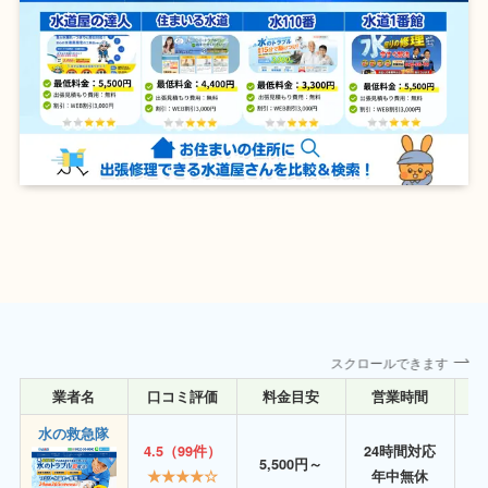
スクロールできます
業者名
口コミ評価
料金目安
営業時間
詳
水の救急隊
4.5（99件）
24時間対応
5,500円～
★★★★☆
年中無休