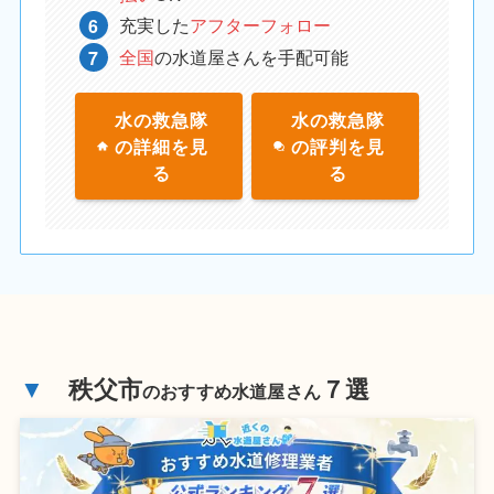
充実した
アフターフォロー
全国
の水道屋さんを手配可能
水の救急隊
水の救急隊
の詳細を見
の評判を見
る
る
▼
秩父市
７選
のおすすめ水道屋さん