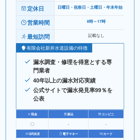
定休日
日曜日・祝祭日・土曜日・年末年始・夏期
営業時間
8時～17時
記載なし
最短訪問
有限会社新井水道設備の特徴
漏水調査・修理を得意とする専
門業者
40年以上の漏水対応実績
公式サイトで漏水発見率99％を
公表
現金
振込
コンビニ
〇
‐
‐
QR決済
電子マネー
カード