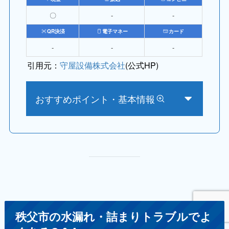
〇
‐
‐
QR決済
電子マネー
カード
‐
‐
‐
引用元：
守屋設備株式会社
(公式HP)
おすすめポイント・基本情報
秩父市の水漏れ・詰まりトラブルでよ