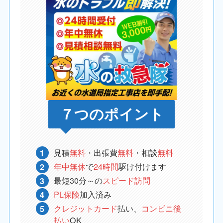
７つのポイント
見積
無料
・出張費
無料
・相談
無料
年中無休
で
24時間
駆け付けます
最短30分～の
スピード訪問
PL保険
加入済み
クレジットカード
払い、
コンビニ後
払い
OK