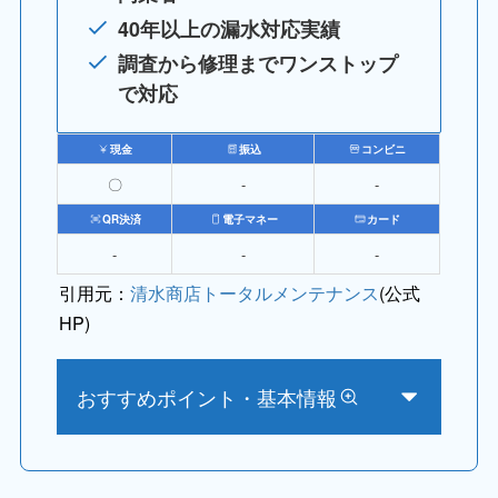
40年以上の漏水対応実績
調査から修理までワンストップ
で対応
現金
振込
コンビニ
〇
‐
‐
QR決済
電子マネー
カード
‐
‐
‐
引用元：
清水商店トータルメンテナンス
(公式
HP)
おすすめポイント・基本情報