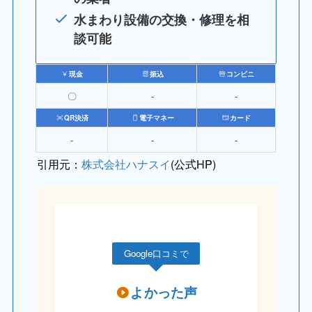
水まわり設備の交換・修理を相
談可能
現金
振込
コンビニ
〇
‐
‐
QR決済
電子マネー
カード
‐
‐
‐
引用元：
株式会社ハナスイ
(公式HP)
Google口コミで
よかった声