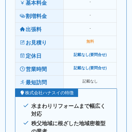
‐
基本料金
‐
割増料金
‐
出張料
お見積り
無料
定休日
記載なし(要問合せ)
営業時間
記載なし(要問合せ)
記載なし
最短訪問
株式会社ハナスイの特徴
水まわりリフォームまで幅広く
対応
秩父地域に根ざした地域密着型
の業者