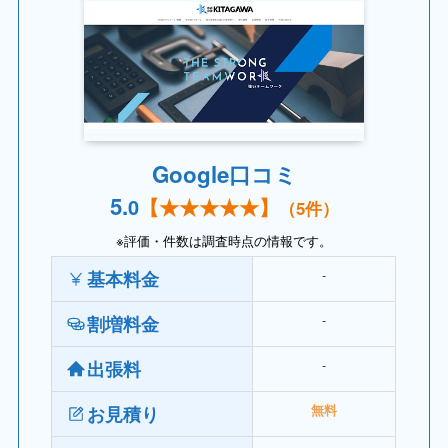
Google口コミ
5.
0
【
★★★★
★】
（5件）
※評価・件数は調査時点の情報です。
‐
基本料金
‐
割増料金
‐
出張料
お見積り
無料