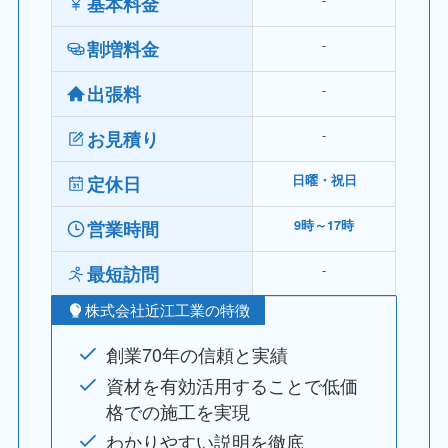
基本料金
‐
割増料金
‐
出張料
‐
お見積り
定休日
日曜・祝日
営業時間
9時～17時
‐
最短訪問
株式会社近江工業の特徴
創業70年の信頼と実績
資材を有効活用することで低価
格での施工を実現
わかりやすい説明を徹底