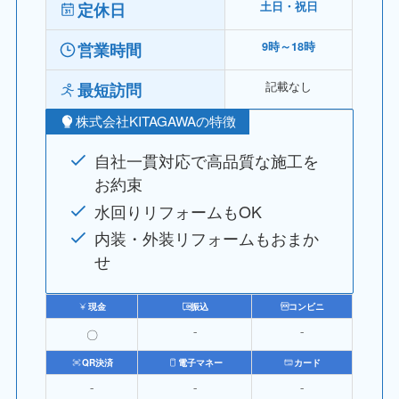
定休日
土日・祝日
営業時間
9時～18時
記載なし
最短訪問
株式会社KITAGAWAの特徴
自社一貫対応で高品質な施工を
お約束
水回りリフォームもOK
内装・外装リフォームもおまか
せ
現金
振込
コンビニ
〇
⁻
⁻
QR決済
電子マネー
カード
⁻
⁻
⁻