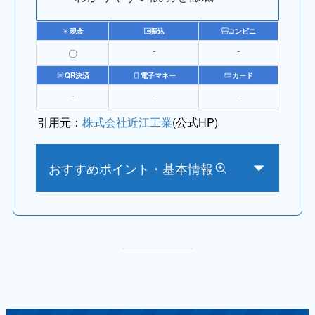
現金
振込
コンビニ
〇
⁻
⁻
QR決済
電子マネー
カード
⁻
⁻
⁻
引用元：
株式会社近江工業
(公式HP)
おすすめポイント・基本情報