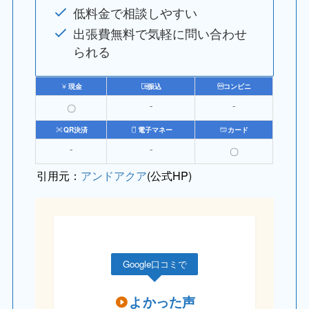
低料金で相談しやすい
出張費無料で気軽に問い合わせ
られる
現金
振込
コンビニ
〇
⁻
⁻
QR決済
電子マネー
カード
⁻
⁻
〇
引用元：
アンドアクア
(公式HP)
Google口コミで
よかった声