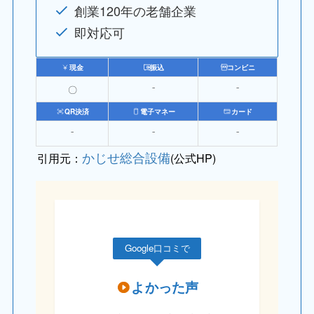
創業120年の老舗企業
即対応可
現金
振込
コンビニ
〇
⁻
⁻
QR決済
電子マネー
カード
⁻
⁻
⁻
かじせ総合設備
引用元：
(公式HP)
Google口コミで
よかった声