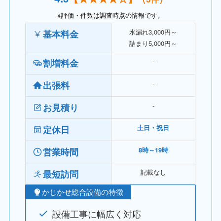
※評価・件数は調査時点の情報です。
水漏れ3,000円～
基本料金
詰まり5,000円～
‐
割増料金
‐
出張料
‐
お見積り
定休日
土日・祝日
営業時間
8時～19時
記載なし
最短訪問
かじかせ総合設備の特徴
設備工事に幅広く対応