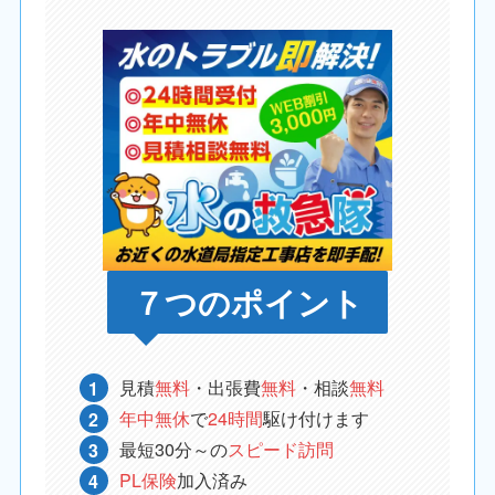
７つのポイント
見積
無料
・出張費
無料
・相談
無料
年中無休
で
24時間
駆け付けます
最短30分～の
スピード訪問
PL保険
加入済み