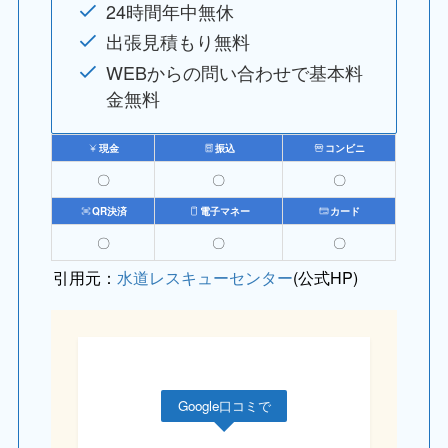
24時間年中無休
出張見積もり無料
WEBからの問い合わせで基本料
金無料
現金
振込
コンビニ
〇
〇
〇
QR決済
電子マネー
カード
〇
〇
〇
引用元：
水道レスキューセンター
(公式HP)
Google口コミで