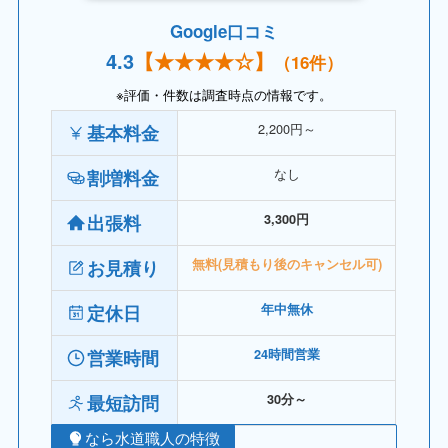
Google口コミ
4.
3
【
★★★★
☆】
（16件）
※評価・件数は調査時点の情報です。
2,200円～
基本料金
なし
割増料金
出張料
3,300円
お見積り
無料(見積もり後のキャンセル可)
定休日
年中無休
営業時間
24時間営業
最短訪問
30分～
なら水道職人の特徴