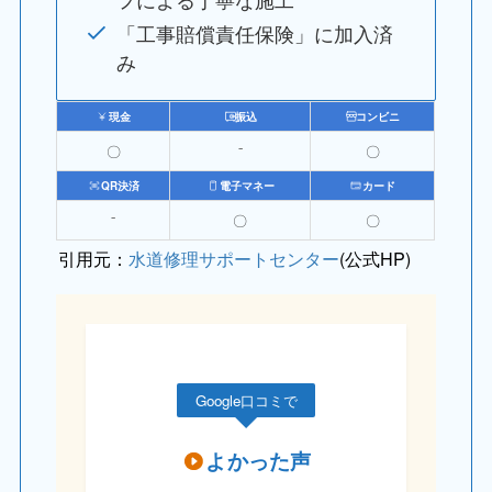
「工事賠償責任保険」に加入済
み
現金
振込
コンビニ
〇
⁻
〇
QR決済
電子マネー
カード
⁻
〇
〇
引用元：
水道修理サポートセンター
(公式HP)
Google口コミで
よかった声