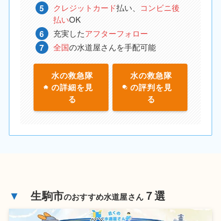
クレジットカード
払い、
コンビニ後
払い
OK
充実した
アフターフォロー
全国
の水道屋さんを手配可能
水の救急隊
水の救急隊
の詳細を見
の評判を見
る
る
▼
生駒市
７選
のおすすめ水道屋さん