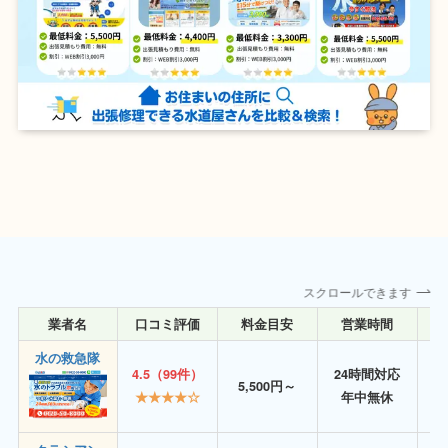
スクロールできます
業者名
口コミ評価
料金目安
営業時間
詳
水の救急隊
4.5（99件）
24時間対応
5,500円～
★★★★☆
年中無休