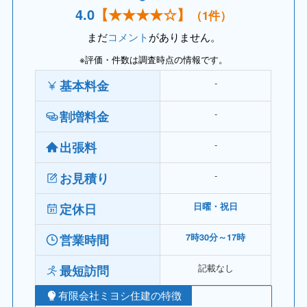
4.
0
【
★★★
★☆】
（1件）
まだ
コメント
がありません。
※評価・件数は調査時点の情報です。
‐
基本料金
‐
割増料金
‐
出張料
‐
お見積り
定休日
日曜・祝日
営業時間
7時30分～17時
記載なし
最短訪問
有限会社ミヨシ住建の特徴