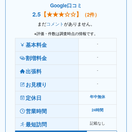
Google口コミ
2.
5
【
★★★
☆☆】
（2件）
まだ
コメント
がありません。
※評価・件数は調査時点の情報です。
‐
基本料金
‐
割増料金
‐
出張料
‐
お見積り
定休日
年中無休
営業時間
24時間
記載なし
最短訪問