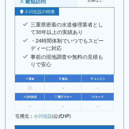
最短訪問
小川住設の特徴
三重県密着の水道修理業者とし
て30年以上の実績あり
・24時間体制でいつでもスピー
ディーに対応
事前の現地調査や無料の見積も
りで安心
現金
振込
コンビニ
〇
‐
‐
QR決済
電子マネー
カード
‐
‐
‐
引用元：
小川住設
(公式HP)