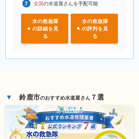
全国
の水道屋さんを手配可能
水の救急隊
水の救急隊
の詳細を見
の評判を見
る
る
▼
鈴鹿市
７選
のおすすめ水道屋さん