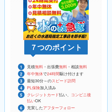
７つのポイント
見積
無料
・出張費
無料
・相談
無料
年中無休
で
24時間
駆け付けます
最短30分～の
スピード訪問
PL保険
加入済み
クレジットカード
払い、
コンビニ後
払い
OK
充実した
アフターフォロー