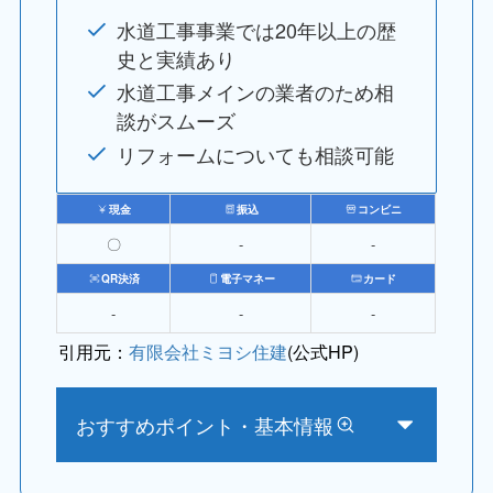
水道工事事業では20年以上の歴
史と実績あり
水道工事メインの業者のため相
談がスムーズ
リフォームについても相談可能
現金
振込
コンビニ
〇
‐
‐
QR決済
電子マネー
カード
‐
‐
‐
引用元：
有限会社ミヨシ住建
(公式HP)
おすすめポイント・基本情報