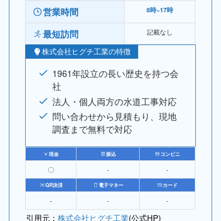
営業時間
8時~17時
記載なし
最短訪問
株式会社ヒグチ工業の特徴
1961年設立の長い歴史を持つ会
社
法人・個人両方の水道工事対応
問い合わせから見積もり、現地
調査まで無料で対応
現金
振込
コンビニ
〇
‐
‐
QR決済
電子マネー
カード
‐
‐
‐
引用元：
株式会社ヒグチ工業
(公式HP)