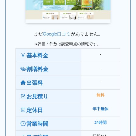
まだ
Google口コミ
がありません。
※評価・件数は調査時点の情報です。
‐
基本料金
‐
割増料金
‐
出張料
お見積り
無料
定休日
年中無休
営業時間
24時間
記載なし