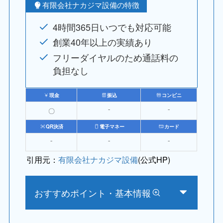
有限会社ナカジマ設備の特徴
4時間365日いつでも対応可能
創業40年以上の実績あり
フリーダイヤルのため通話料の
負担なし
現金
振込
コンビニ
〇
⁻
⁻
QR決済
電子マネー
カード
⁻
⁻
⁻
引用元：
有限会社ナカジマ設備
(公式HP)
おすすめポイント・基本情報