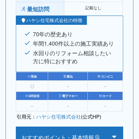
記載なし
最短訪問
ハヤシ住宅株式会社の特徴
70年の歴史あり
年間1,400件以上の施工実績あり
水回りのリフォーム相談したい
方に特におすすめ
現金
振込
コンビニ
〇
‐
‐
QR決済
電子マネー
カード
‐
‐
‐
引用元：
ハヤシ住宅株式会社
(公式HP)
おすすめポイント・基本情報