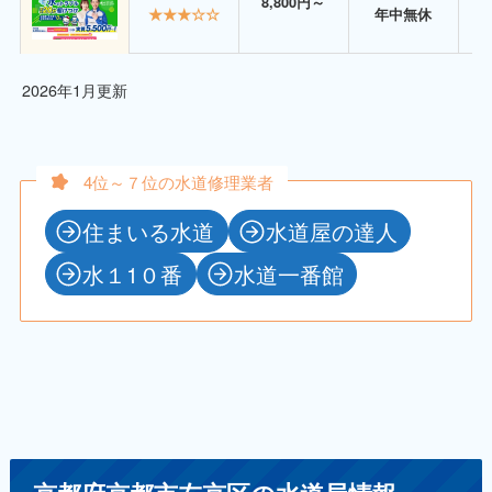
8,800円～
★★★☆☆
年中無休
2026年1月更新
4位～７位の水道修理業者
住まいる水道
水道屋の達人
水１1０番
水道一番館