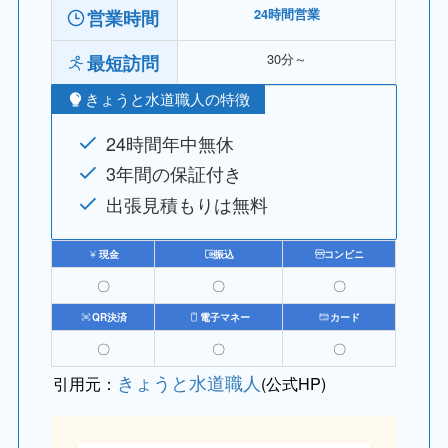
営業時間
24時間営業
30分～
最短訪問
きょうと水道職人の特徴
24時間年中無休
3年間の保証付き
出張見積もりは無料
現金
振込
コンビニ
〇
〇
〇
QR決済
電子マネー
カード
〇
〇
〇
きょうと水道職人
引用元：
(公式HP)