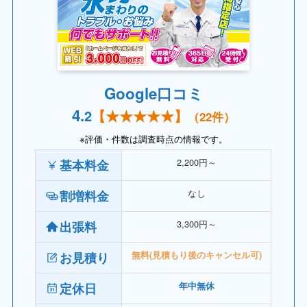
Google口コミ
4.
2
【
★★★★
★】
（22件）
※評価・件数は調査時点の情報です。
2,200円～
基本料金
なし
割増料金
3,300円～
出張料
お見積り
無料(見積もり後のキャンセル可)
定休日
年中無休