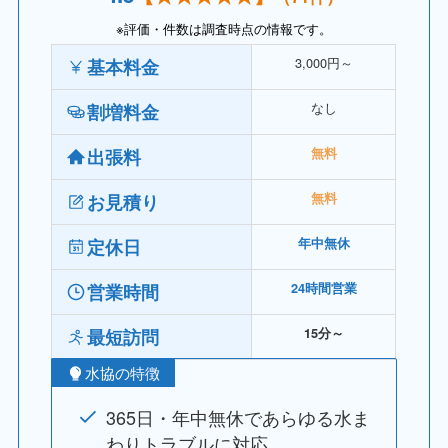
※評価・件数は調査時点の情報です。
3,000円～
基本料金
なし
割増料金
出張料
無料
お見積り
無料
定休日
年中無休
営業時間
24時間営業
最短訪問
15分～
水協の特徴
365日・年中無休であらゆる水ま
わりトラブルに対応