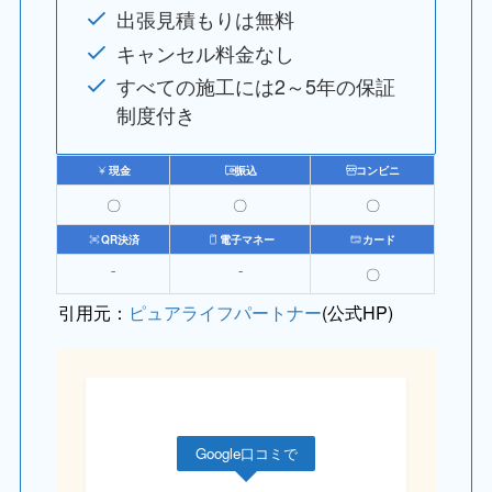
出張見積もりは無料
キャンセル料金なし
すべての施工には2～5年の保証
制度付き
現金
振込
コンビニ
〇
〇
〇
QR決済
電子マネー
カード
⁻
⁻
〇
引用元：
ピュアライフパートナー
(公式HP)
Google口コミで