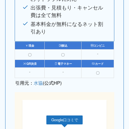
出張費・見積もり・キャンセル
費は全て無料
基本料金が無料になるネット割
引あり
現金
振込
コンビニ
〇
〇
⁻
QR決済
電子マネー
カード
⁻
⁻
〇
引用元：
水協
(公式HP)
Google口コミで