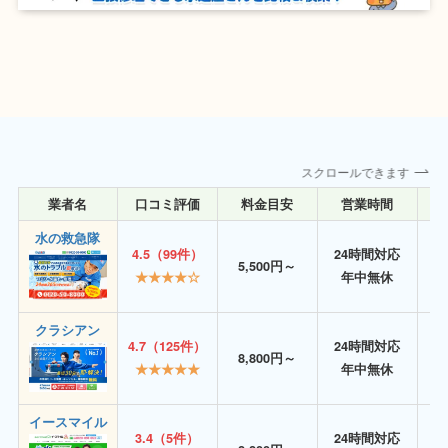
スクロールできます
業者名
口コミ評価
料金目安
営業時間
詳
水の救急隊
4.5（99件）
24時間対応
5,500円～
★★★★☆
年中無休
クラシアン
4.7（125件）
24時間対応
8,800円～
★★★★★
年中無休
イースマイル
3.4（5件）
24時間対応