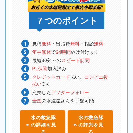
７つのポイント
見積
無料
・出張費
無料
・相談
無料
年中無休
で
24時間
駆け付けます
最短30分～の
スピード訪問
PL保険
加入済み
クレジットカード
払い、
コンビニ後
払い
OK
充実した
アフターフォロー
全国
の水道屋さんを手配可能
水の救急隊
水の救急隊
の詳細を見
の評判を見
る
る