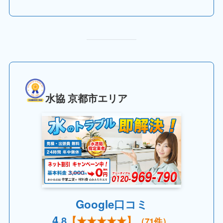
水協 京都市エリア
Google口コミ
4.
8
【
★★★★
★】
（71件）